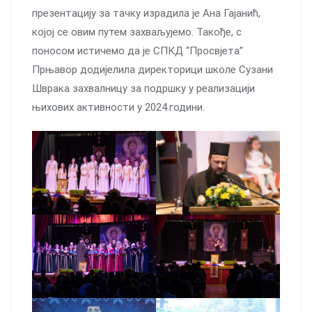
презентацију за тачку израдила је Ана Гајанић,
којој се овим путем захваљујемо. Такође, с
поносом истичемо да је СПКД “Просвјета”
Прњавор додијелила директорици школе Сузани
Шврака захвалницу за подршку у реализацији
њихових активности у 2024.години.