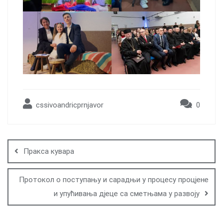
cssivoandricprnjavor
0
Post
navigation
Пракса кувара
Протокол о поступању и сарадњи у процесу процјене
и упућивања дјеце са сметњама у развоју