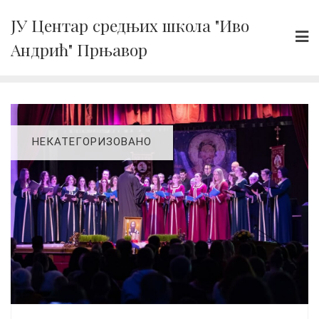
Skip
ЈУ Центар средњих школа "Иво
to
Андрић" Прњавор
content
НЕКАТЕГОРИЗОВАНО