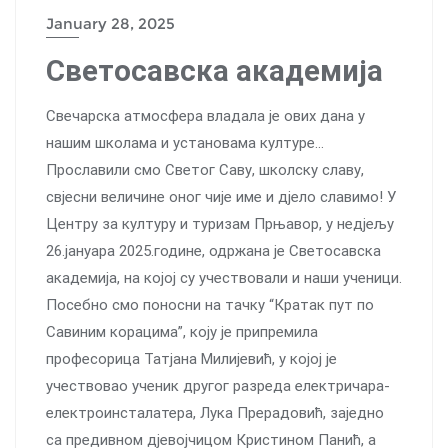
January 28, 2025
Светосавска академија
Свечарска атмосфера владала је ових дана у
нашим школама и установама културе…
Прославили смо Светог Саву, школску славу,
свјесни величине оног чије име и дјело славимо! У
Центру за културу и туризам Прњавор, у недјељу
26.јануара 2025.године, одржана је Светосавска
академија, на којој су учествовали и наши ученици.
Посебно смо поносни на тачку “Кратак пут по
Савиним корацима”, коју је припремила
професорица Татјана Милијевић, у којој је
учествовао ученик другог разреда електричара-
електроинсталатера, Лука Прерадовић, заједно
са предивном дјевојчицом Кристином Панић, а