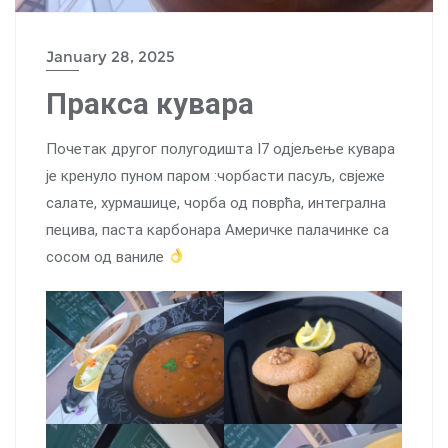
January 28, 2025
Пракса кувара
Почетак другог полугодишта I7 одјељење кувара
је кренуло пуном паром :чорбасти пасуљ, свјеже
салате, хурмашице, чорба од поврћа, интегрална
пецива, паста карбонара Америчке палачинке са
сосом од ваниле