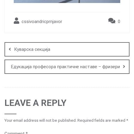
cssivoandricprnjavor
0
Post
navigation
Куварска секција
Едукација професора практичне наставе – фризери
LEAVE A REPLY
Your email address will not be published.
Required fields are marked
*
Comment
*