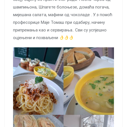
шампињона, Шпагете болоњезе, домаћа погача,
мијешана салата, мафини од чоколаде . У.з помоћ
професорице Маје Томаш при одабиру, начину
припремања као и сервирања.. Сви су успјешно
оцјењени и похваљени