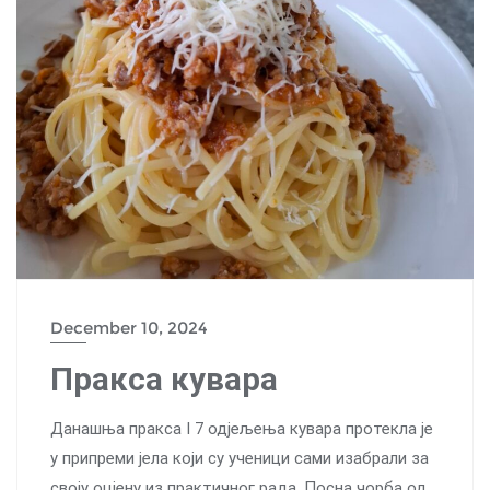
December 10, 2024
Пракса кувара
Данашња пракса I 7 одјељења кувара протекла је
у припреми јела који су ученици сами изабрали за
своју оцјену из практичног рада. Посна чорба од