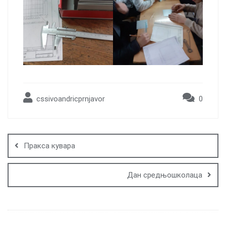
cssivoandricprnjavor
0
Post
navigation
Пракса кувара
Дан средњошколаца