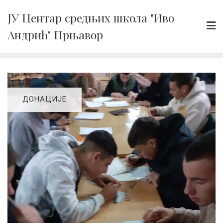
Skip
ЈУ Центар средњих школа "Иво
to
Андрић" Прњавор
content
ДОНАЦИЈЕ