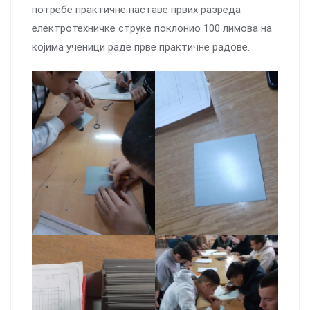
потребе практичне наставе првих разреда
електротехничке струке поклонио 100 лимова на
којима ученици раде прве практичне радове.