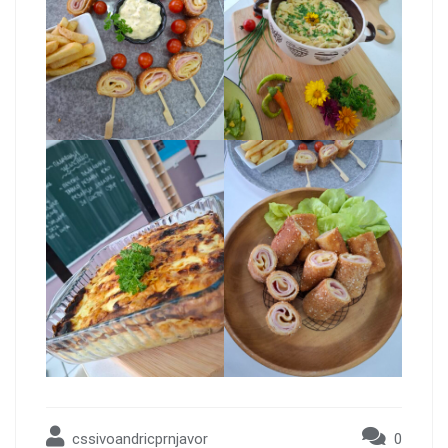
cssivoandricprnjavor
0