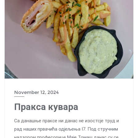
November 12, 2024
Пракса кувара
Са данашње праксе ни данас не изостсје труд и
рад наших првачића одјељења I7. Под стручним
надзором професорице Маје Томаш данас су се