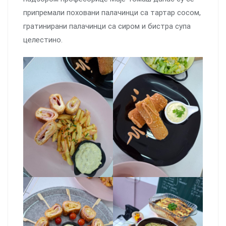
припремали поховани палачинци са тартар сосом,
гратинирани палачинци са сиром и бистра супа
целестино.