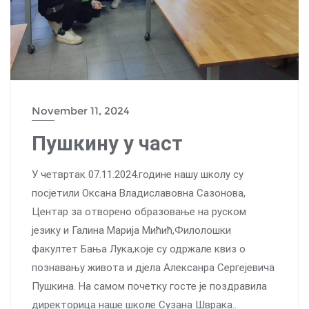
November 11, 2024
Пушкину у част
У четвртак 07.11.2024.године нашу школу су
посјетили Оксана Владиславовна Сазонова,
Центар за отворено образовање на руском
језику и Галина Марија Мићић,Филолошки
факултет Бања Лука,које су одржале квиз о
познавању живота и дјела Алексанра Сергејевича
Пушкина. На самом почетку госте је поздравила
директорица наше школе Сузана Шврака..