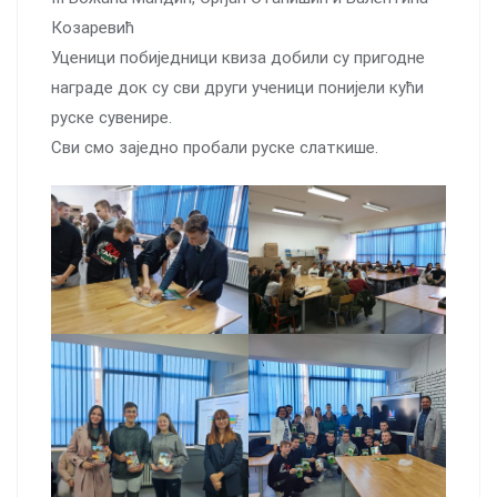
Козаревић
Уценици побиједници квиза добили су пригодне
награде док су сви други ученици понијели кући
руске сувенире.
Сви смо заједно пробали руске слаткише.