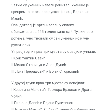
Затим су ученици извели рецитал. Ученике је
припремао професор руског језика, Борислав
Марић.
Овај догађај је организован у склопу
обиљежавања 225. годишњице од4 Пушкиновог
рођења, учествовали су сви ученици који уче
руски језик.
У првој групи прва три мјеста су освојили учници,
I Константин Савић
II Милан Станивук и Анел Дунић
III Лука Прерадовић и Бојан Стојаковић
У другој групи прва три мјеста су освојили:
I Кристина Малетић, Теодора Врховац и Драган
Чолић
II Биљана Девић и Бојана Булетинац
III Божана Мандић, Срђан Станишић и Валентина