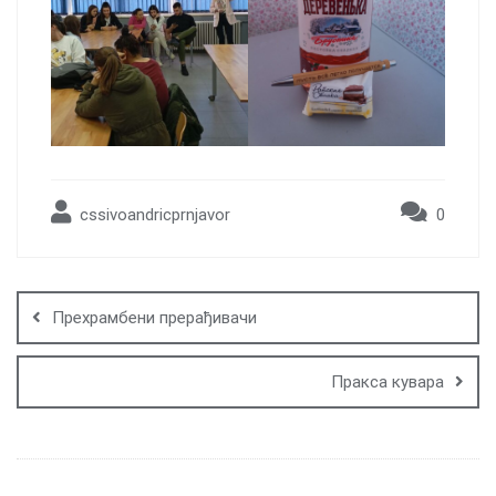
cssivoandricprnjavor
0
Post
navigation
Прехрамбени прерађивачи
Пракса кувара