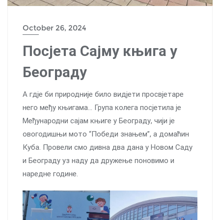
October 26, 2024
Посјета Сајму књига у
Београду
А гдје би природније било видјети просвјетаре
него међу књигама… Група колега посјетила је
Међународни сајам књиге у Београду, чији је
овогодишњи мото “Победи знањем”, а домаћин
Куба. Провели смо дивна два дана у Новом Саду
и Београду уз наду да дружење поновимо и
наредне године.