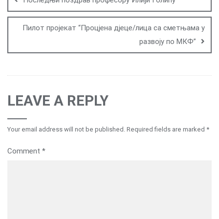
Последњи поздрав професору Илији Голићу
Пилот пројекат “Процјена дјеце/лица са сметњама у
развоју по МКФ”
LEAVE A REPLY
Your email address will not be published.
Required fields are marked
*
Comment
*