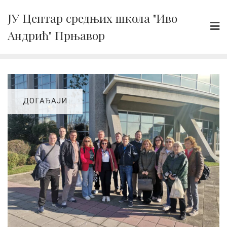
Skip
ЈУ Центар средњих школа "Иво
to
Андрић" Прњавор
content
ДОГАЂАЈИ