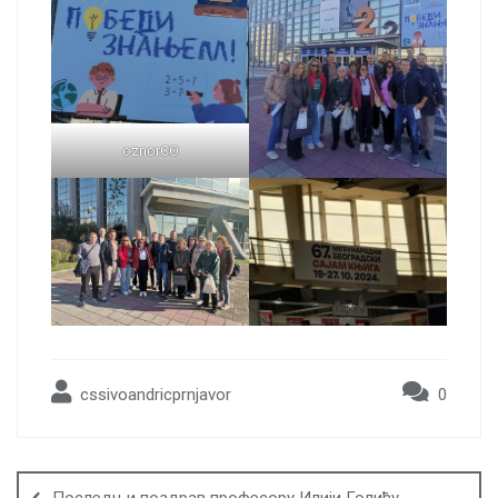
oznorCO
cssivoandricprnjavor
0
Post
navigation