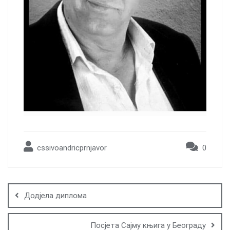
cssivoandricprnjavor
0
Post
navigation
Додјела диплома
Посјета Сајму књига у Београду