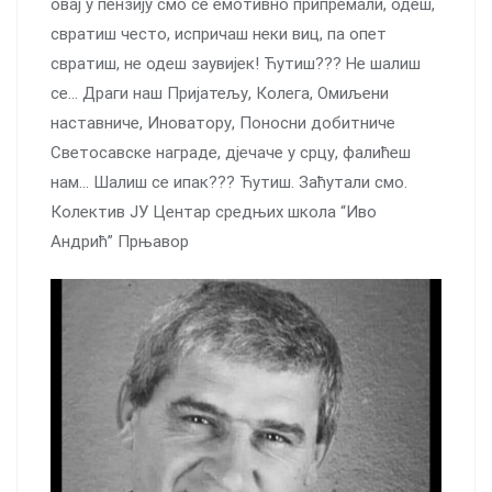
овај у пензију смо се емотивно припремали, одеш,
свратиш често, испричаш неки виц, па опет
свратиш, не одеш заувијек! Ћутиш??? Не шалиш
се… Драги наш Пријатељу, Колега, Омиљени
наставниче, Иноватору, Поносни добитниче
Светосавске награде, дjeчаче у срцу, фалићеш
нам… Шалиш се ипак??? Ћутиш. Заћутали смо.
Колектив ЈУ Центар средњих школа “Иво
Андрић” Прњавор