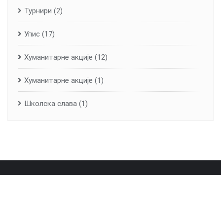
Турнири
(2)
Упис
(17)
Хуманитарне aкције
(12)
Хуманитарне акције
(1)
Школска слава
(1)
Почетна
О школи
Лична карта школе
Вијести
Контакт