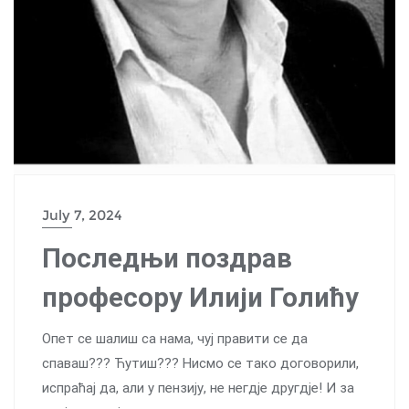
July 7, 2024
Последњи поздрав
професору Илији Голићу
Опет се шалиш са нама, чуј правити се да
спаваш??? Ћутиш??? Нисмо се тако договорили,
испраћај да, али у пензију, не негдjе другдje! И за