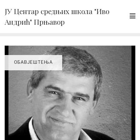
Skip
ЈУ Центар средњих школа "Иво
to
Андрић" Прњавор
content
ОБАВЈЕШТЕЊА