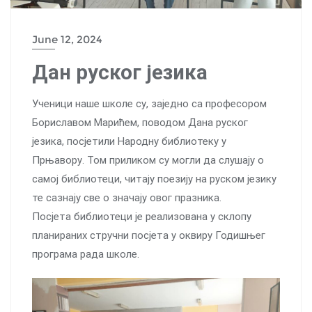
June 12, 2024
Дан руског језика
Ученици наше школе су, заједно са професором
Бориславом Марићем, поводом Дана руског
језика, посјетили Народну библиотеку у
Прњавору. Том приликом су могли да слушају о
самој библиотеци, читају поезију на руском језику
те сазнају све о значају овог празника.
Посјета библиотеци је реализована у склопу
планираних стручни посјета у оквиру Годишњег
програма рада школе.