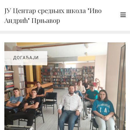
Skip
ЈУ Центар средњих школа "Иво
to
Андрић" Прњавор
content
ДОГАЂАЈИ