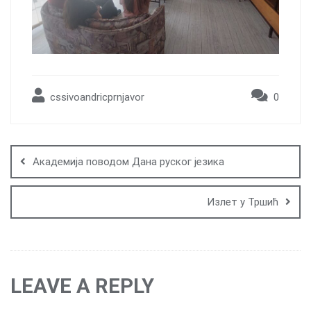
cssivoandricprnjavor
0
Post
navigation
Академија поводом Дана руског језика
Излет у Тршић
LEAVE A REPLY