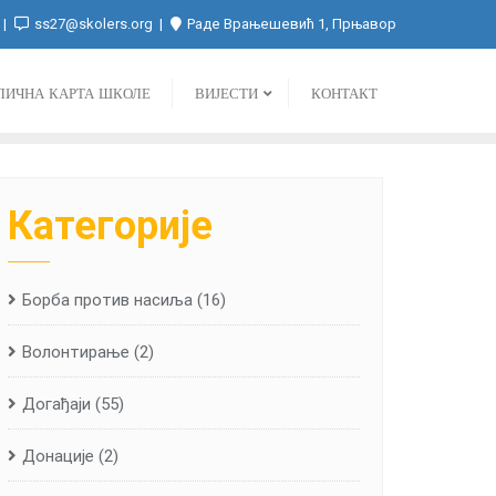
ss27@skolers.org
Раде Врањешевић 1, Прњавор
ЛИЧНА КАРТА ШКОЛЕ
ВИЈЕСТИ
КОНТАКТ
Категорије
Борба против насиља
(16)
Волонтирање
(2)
Догађаји
(55)
Донације
(2)