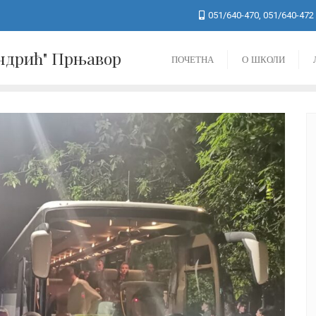
051/640-470, 051/640-472
Андрић" Прњавор
ПОЧЕТНА
О ШКОЛИ