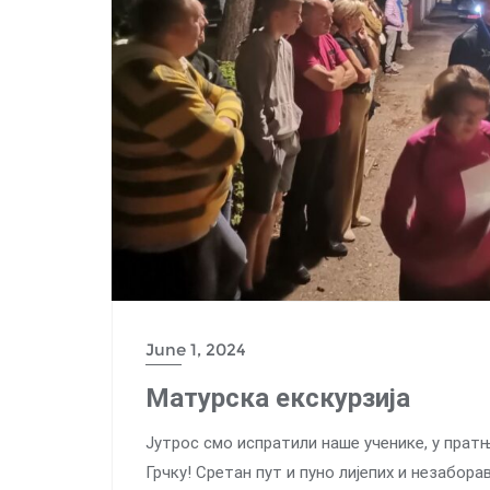
June 1, 2024
Матурска екскурзија
Јутрос смо испратили наше ученике, у пратњ
Грчку! Сретан пут и пуно лијепих и незабор