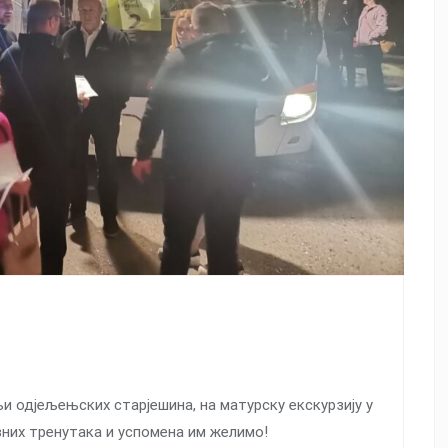
и одјељењских старјешина, на матурску екскурзију у
авних тренутака и успомена им желимо!