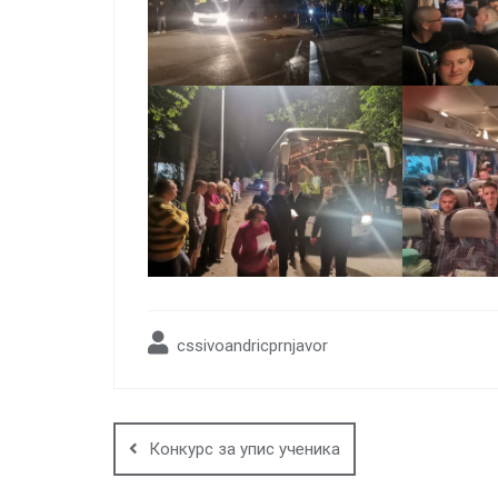
cssivoandricprnjavor
Post
navigation
Конкурс за упис ученика