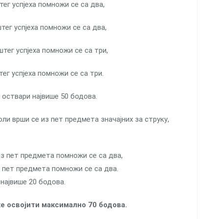
тег успјеха помножи се са два,
штег успјеха помножи се са два,
штег успјеха помножи се са три,
тег успјеха помножи се са три.
 оствари највише 50 бодова.
ли врши се из пет предмета значајних за струку,
 из пет предмета помножи се са два,
з пет предмета помножи се са два.
највише 20 бодова.
е освојити максимално 70 бодова.