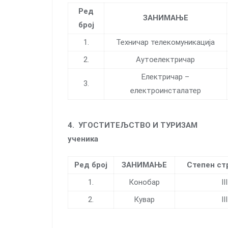
Ред
ЗАНИМАЊЕ
број
1.
Техничар телекомуникација
2.
Аутоелектричар
Електричар –
3.
електроинсталатер
4.
УГОСТИТЕЉСТВО И
ученика
Ред број
ЗАНИМАЊЕ
Степен ст
1.
Конобар
III
2.
Кувар
III