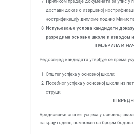
Приликом предаје докумената за упис у п
достави доказ о извршеној нострификациј
нострификацију дипломе поднио Министар
Испуњавање услова кандидати доказу
разредима основне школе и изводом и
II МЈЕРИЛА И Н
Редослијед кандидата утврђује се према уку
Општег успјеха у основној школи;
Посебног успјеха у основној школи из пе
струци;
III ВРЕ
Вредновање општег успјеха у основној школ
на крају године, помножен са бројем бодова