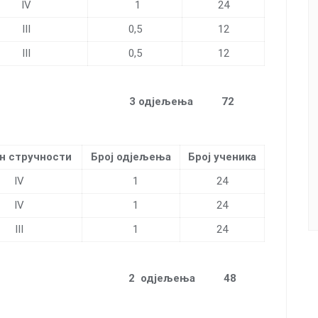
IV
1
24
III
0,5
12
III
0,5
12
ТРГОВИНА 3 одјељења 72
н стручности
Број одјељења
Број ученика
IV
1
24
IV
1
24
III
1
24
ХНИКА
2
одјељењa 48