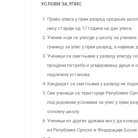
УСЛОВИ ЗА УПИС
Право уписа у први разред средњих школ
нису старији од 17 година на дан уписа.
Ученик који се уписује у школу за ученик
границу за упис у први разред, а највише 
Ученици са сметњама у развоју уписују с
процјени потреба и усмјеравању дјеце и 
надлежна установа.
Кандидат са сметњама у развоју не подл
Сви ученици са територије Републике Ср
под једнаким условима за упис у први раз
основну школу.
Ученици из других држава могу да конкур
из Републике Српске и Федерације Босне 