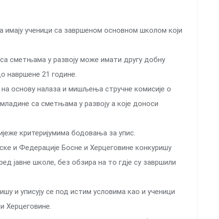
а имају ученици са завршеном основном школом који
е са сметњама у развоју може имати другу добну
до навршене 21 године.
е на основу налаза и мишљења стручне комисије о
омладине са сметњама у развоју а које доноси
ијеже критеријумима бодовања за упис.
пске и Федерације Босне и Херцеговине конкуришу
ред јавне школе, без обзира на то гдје су завршили
ишу и уписују се под истим условима као и ученици
и Херцеговине.