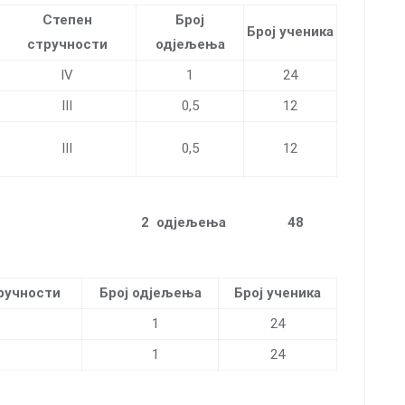
Степен
Број
Број ученика
стручности
одјељења
IV
1
24
III
0,5
12
III
0,5
12
 ТУРИЗАМ
2
одјељења 48
ручности
Број одјељења
Број ученика
1
24
1
24