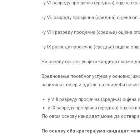
-у VI разреду просјечна (средња) оцјена опш
-у VII разреду просјечна (средња) оцјена оп
-у VIII разреду просјечна (средња) оцјена оп
-у IX разреду просјечна (средња) оцјена опш
На основу општег успјеха кандидат може да
Вредновање посебног успјеха у основној шко
занимање, смјер и одсјек на сљедећи начин:
у VIII разреду просјечна (средња) оцјена
у IX разреду просјечна (средња) оцјена и
По овом основу кандидат може да оствари 
По основу оба критеријума кандидат мож