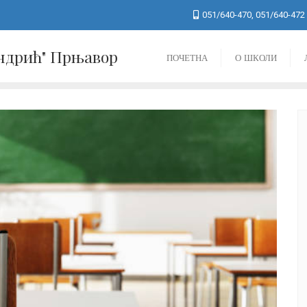
051/640-470, 051/640-472
Андрић" Прњавор
ПОЧЕТНА
О ШКОЛИ