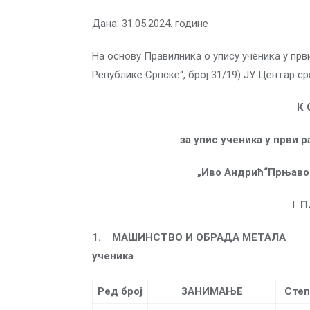
Дана: 31.05.2024. године
На основу Правилника о упису ученика у пр
Републике Српске“, број 31/19) ЈУ Центар 
К 
за упис ученика у први
„Иво Андрић“Прњавор
I
П
1.
МАШИНСТВО И ОБР
ученика
Ред број
ЗАНИМАЊЕ
Степ