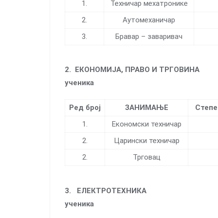
1.
Техничар мехатронике
2.
Аутомеханичар
3.
Бравар – заваривач
2.
ЕКОНОМИЈА, ПРАВО И 
ученика
Ред број
ЗАНИМАЊЕ
Степе
1.
Економски техничар
2.
Царински техничар
2.
Трговац
3.
ЕЛЕКТРОТЕ
ученика