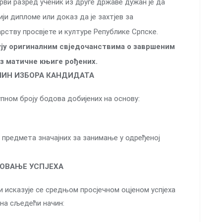
рви разред ученик из друге државе дужан је да
и дипломе или доказ да је захтјев за
ству просвјете и културe Републике Српске.
ју оригиналним свједочанствима о завршеним
з матичне књиге рођених.
АЧИН ИЗБОРА КАНДИДАТА
пном броју бодова добијених на основу:
т предмета значајних за занимање у одређеној
ДНОВАЊЕ УСПЈЕХА
и исказује се средњом просјечном оцјеном успјеха
 на сљедећи начин: