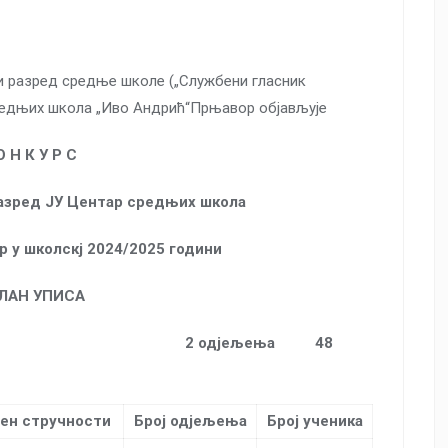
ви разред средње школе („Службени гласник
средњих школа „Иво Андрић“Прњавор објављује
О Н К У Р С
 разред ЈУ Центар средњих школа
 у школскј 2024/2025 години
ЛАН УПИСА
АДА МЕТАЛА
2
одјељења 48
ен стручности
Број одјељења
Број ученика