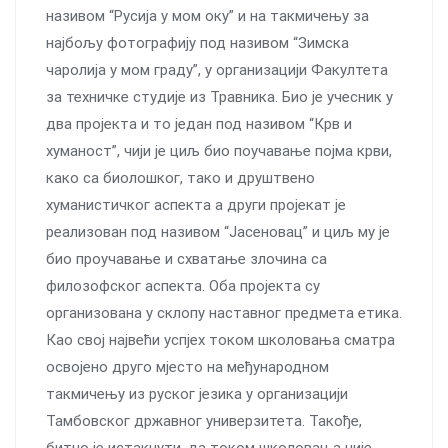
називом “Русија у мом оку” и на такмичењу за
најбољу фотографију под називом “Зимска
чаролија у мом граду”, у организацији Факултета
за техничке студије из Травника. Био је учесник у
два пројекта и то један под називом “Крв и
хуманост”, чији је циљ био поучавање појма крви,
како са биолошког, тако и друштвено
хуманистичког аспекта а други пројекат је
реализован под називом “Јасеновац” и циљ му је
био проучавање и схватање злочина са
филозофског аспекта. Оба пројекта су
организована у склопу наставног предмета етика.
Као свој највећи успјех током школовања сматра
освојено друго мјесто на међународном
такмичењу из руског језика у организацији
Тамбовског државног универзитета. Такође,
битно је истакнути, да током школовања није