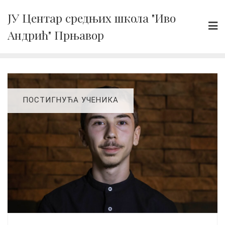
Skip
ЈУ Центар средњих школа "Иво
to
Андрић" Прњавор
content
ПОСТИГНУЋА УЧЕНИКА