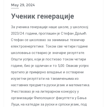
May 29, 2024
Ученик генерације
За ученика генерације наше школе, у школској
2023/24. години, проглашен је Стефан Дрљић.
Стефан се школовао за занимање техничар
електроенергетике. Током све четири године
школовања остварио је значајне резултате.
Општи успјех, који је постизао током четири
године, био је одличан и то 5,00. Овакав успјех
пратило је примјерно владање и остварени
изузетни резултати на такмичењима из
наставних предмета руски језик и математика.
Учествовао је на литерарном конкурсу у
организацији Филолошког факултета у Бања
Луци, на катедри за руски и српски језик, под