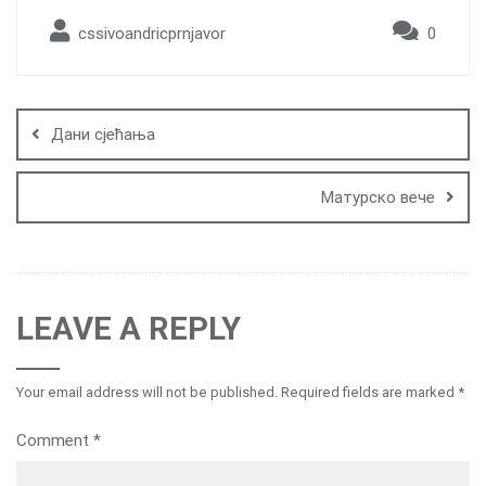
cssivoandricprnjavor
0
Post
navigation
Дани сјећања
Матурско вече
LEAVE A REPLY
Your email address will not be published.
Required fields are marked
*
Comment
*