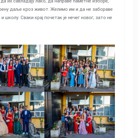
да их савладају лако, да направе паметне изборе,
рену даље кроз живот. Желимо им и да не забораве
и школу. Сваки крај почетак је нечег новог, зато не