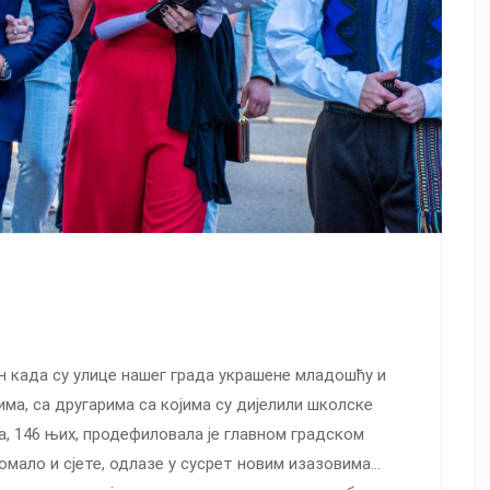
ан када су улице нашег града украшене младошћу и
ма, са другарима са којима су дијелили школске
та, 146 њих, продефиловалa је главном градском
омало и сјете, одлазе у сусрет новим изазовима…