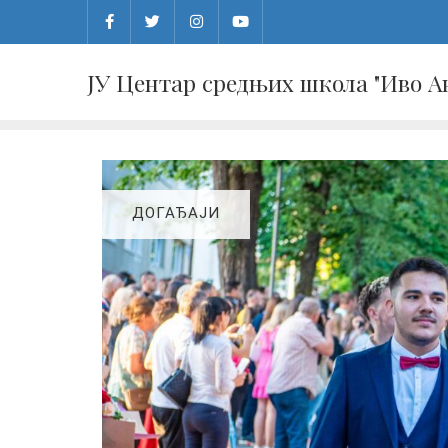
Skip
to
content
ЈУ Центар средњих школа "Иво 
ДОГАЂАЈИ