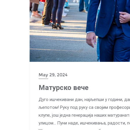
May 29, 2024
Матурско вече
Дуго ишчекивани дан, најљепши у години, д
љепотом! Руку под руку са својим професори
клупе, још једна генерација наших матурана
улицом… Пуни наде, ишчекивања, радости, п