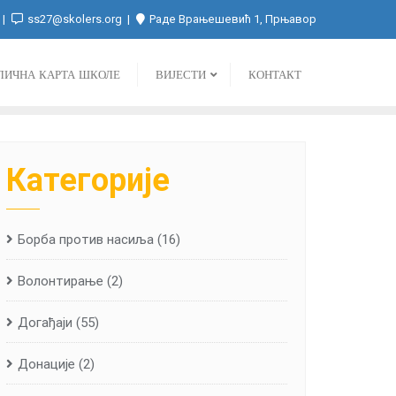
ss27@skolers.org
Раде Врањешевић 1, Прњавор
ЛИЧНА КАРТА ШКОЛЕ
ВИЈЕСТИ
КОНТАКТ
Категорије
Борба против насиља
(16)
Волонтирање
(2)
Догађаји
(55)
Донације
(2)