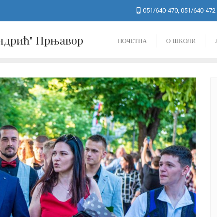
051/640-470, 051/640-472
Андрић" Прњавор
ПОЧЕТНА
О ШКОЛИ