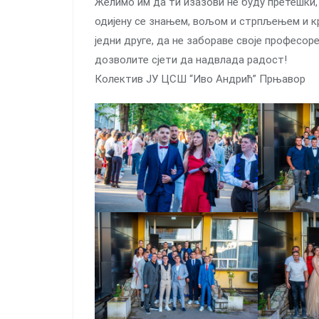
Желимо им да ти изазови не буду претешки, 
одијену се знањем, вољом и стрпљењем и к
једни друге, да не забораве своје професоре 
дозволите сјети да надвлада радост!
Колектив ЈУ ЦСШ “Иво Андрић” Прњавор