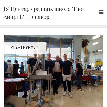
Skip
ЈУ Центар средњих школа "Иво
to
Андрић" Прњавор
content
КРЕАТИВНОСТ