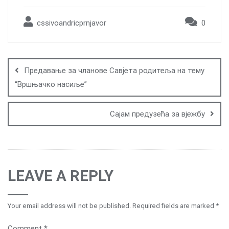
cssivoandricprnjavor
0
Post
navigation
Предавање за чланове Савјета родитеља на тему
“Вршњачко насиље”
Сајам предузећа за вјежбу
LEAVE A REPLY
Your email address will not be published.
Required fields are marked
*
Comment
*