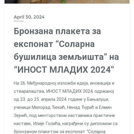
April 30, 2024
Бронзана плакета за
експонат “Соларна
бушилица земљишта” на
“ИНОСТ МЛАДИХ 2024”
На 26. Међународној изложби идеја, иновација и
стваралаштва, ИНОСТ МЛАДИХ 2024, одржаној
од 23. до 25. априла 2024. године у Бањалуци,
ученици Милорад Ђекић, Ненад Ђурић и Елмин
Зејнић, под менторством наставника практичне
наставе, Илије Голића, награђени су дипломом са
бронзаном плакетом за експонат “Соларна