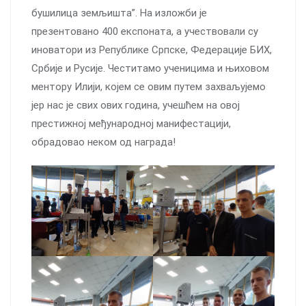
бушилица земљишта”. На изложби је
презентовано 400 експоната, а учествовали су
иноватори из Републике Српске, Федерације БИХ,
Србије и Русије. Честитамо ученицима и њиховом
ментору Илији, којем се овим путем захваљујемо
јер нас је свих ових година, учешћем на овој
престижној међународној манифестацији,
обрадовао неком од награда!