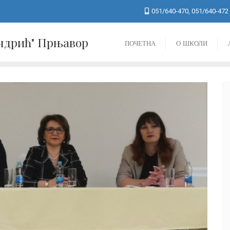
051/640-470, 051/640-472
Андрић" Прњавор
ПОЧЕТНА
О ШКОЛИ