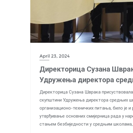
April 23, 2024
Директорица Сузана Шврак
Удружења директора сред
Директорица Сузана Шврака присуствовала је,
скупштини Удружења директора средњих шк
организационо-техничких питања, било је и 
утврђивање основних смијерница рада у наре
стањем безбиједности у средњим школама, 