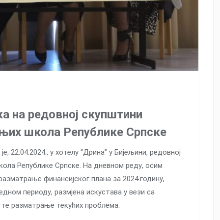
а на редовној скупштини
њих школа Републике Српске
 22.04.2024., у хотелу “Дрина” у Бијељини, редовној
ола Републике Српске. На дневном реду, осим
разматрање финансијског плана за 2024.годину,
дном периоду, размјена искустава у вези са
те разматрање текућих проблема.