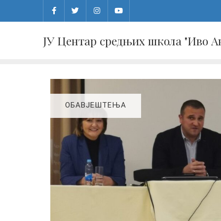
Skip
to
content
ЈУ Центар средњих школа "Иво 
ОБАВЈЕШТЕЊА