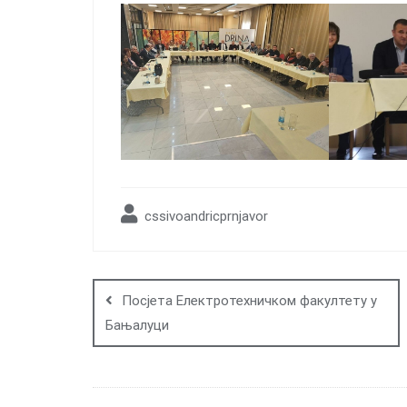
cssivoandricprnjavor
Post
navigation
Посјета Електротехничком факултету у
Бањалуци