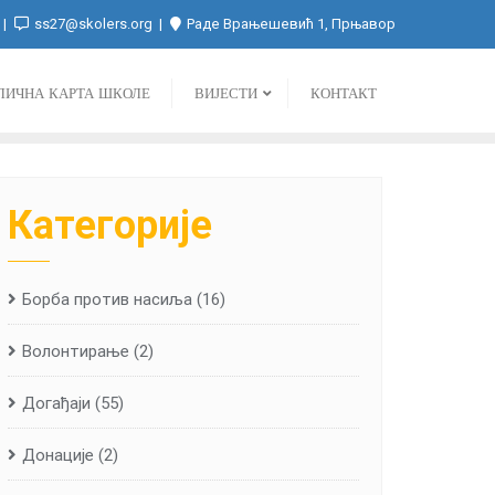
ss27@skolers.org
Раде Врањешевић 1, Прњавор
ЛИЧНА КАРТА ШКОЛЕ
ВИЈЕСТИ
КОНТАКТ
Категорије
Борба против насиља
(16)
Волонтирање
(2)
Догађаји
(55)
Донације
(2)