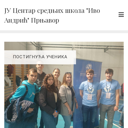
Skip
ЈУ Центар средњих школа "Иво
to
Андрић" Прњавор
content
ПОСТИГНУЋА УЧЕНИКА