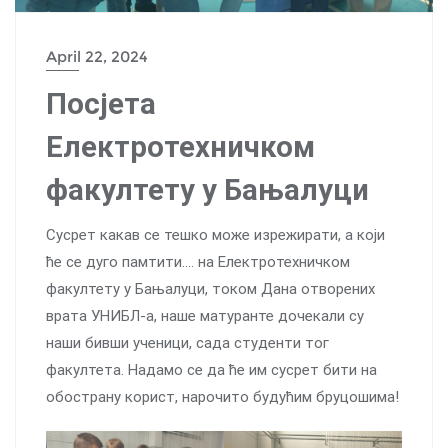
April 22, 2024
Посјета
Електротехничком
факултету у Бањалуци
Сусрет какав се тешко може изрежирати, а који
ће се дуго памтити…. на Електротехничком
факултету у Бањалуци, током Дана отворених
врата УНИБЛ-а, наше матуранте дочекали су
наши бивши ученици, сада студенти тог
факултета. Надамо се да ће им сусрет бити на
обострану корист, нарочито будућим бруцошима!