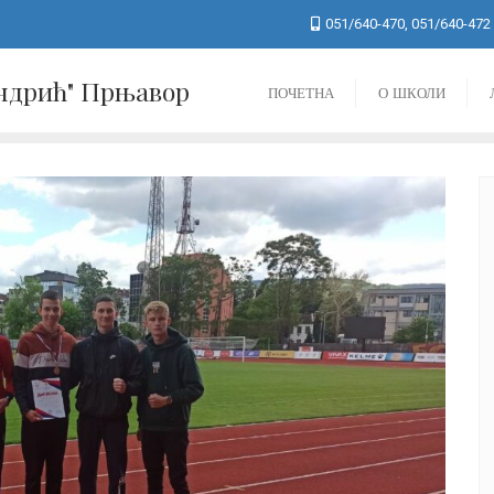
051/640-470, 051/640-472
Андрић" Прњавор
ПОЧЕТНА
О ШКОЛИ