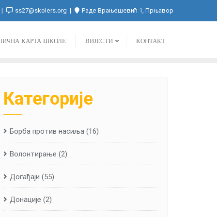
ss27@skolers.org
Раде Врањешевић 1, Прњавор
ЛИЧНА КАРТА ШКОЛЕ
ВИЈЕСТИ
КОНТАКТ
Категорије
Борба против насиља
(16)
Волонтирање
(2)
Догађаји
(55)
Донације
(2)