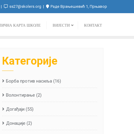
ss27@skolers.org
Раде Врањешевић 1, Прњавор
ЛИЧНА КАРТА ШКОЛЕ
ВИЈЕСТИ
КОНТАКТ
Категорије
Борба против насиља
(16)
Волонтирање
(2)
Догађаји
(55)
Донације
(2)