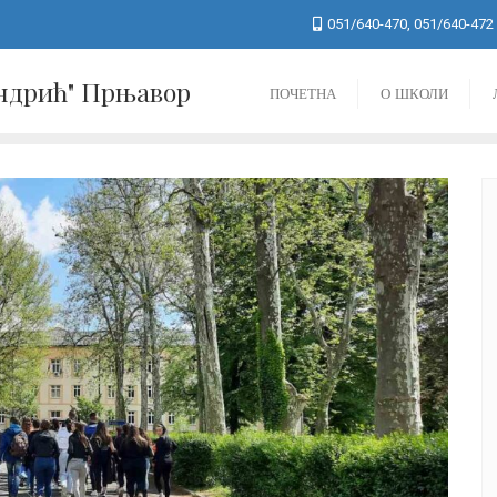
051/640-470, 051/640-472
Андрић" Прњавор
ПОЧЕТНА
О ШКОЛИ