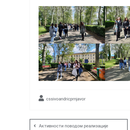
cssivoandricprnjavor
Post
navigation
Активности поводом реализације