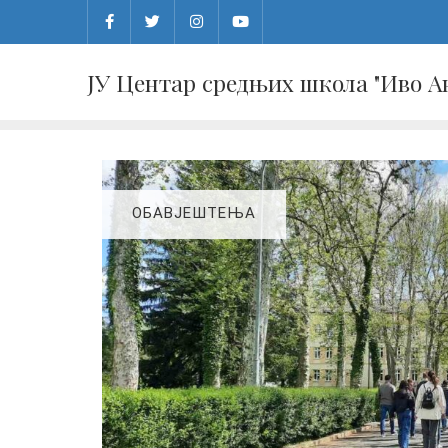
Skip
to
content
ЈУ Центар средњих школа "Иво 
ОБАВЈЕШТЕЊА