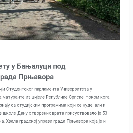
ету у Бањалуци под
града Прњавора
ацији Студентског парламента Универзитеза у
а матуранте из цијеле Републике Српске, током кога
нају са студијским програмима који се нуде, али и
ше школе Дану отворених врата присуствовало је 53
. Хвала градској управи града Прњавора која је и