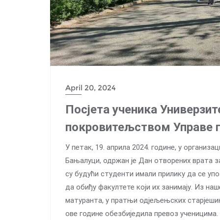
April 20, 2024
Посјета ученика Универзит
покровитељством Управе 
У петак, 19. априла 2024. године, у организ
Бањалуци, одржан је Дан отворених врата з
су будући студенти имали прилику да се упоз
да обиђу факултете који их занимају. Из на
матуранта, у пратњи одjељењских старјешина
ове године обезбиједила превоз ученицима.