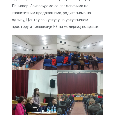
Прњавор. Захваљујемо се предавачима на
квалитетним предавањима, родитељима на
одзиву, Центру за културу на уступљеном
простору и телевизији К3 на медијској подршци.