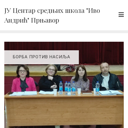
Skip
ЈУ Центар средњих школа "Иво
to
Андрић" Прњавор
content
БОРБА ПРОТИВ НАСИЉА