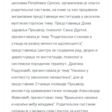
школама Републике Српске, организован је општи
родитељски састанак, на коме су као предавачи
ангажовани представници институција у шкоском
мултисекторском тиму. Представница Дома
здравља Прњавор, психолог Сања Дуртка
презентoвала је тему “Родитељски стилови и
утицај на развој личности адолесцента”,
представница Центра за социјални рад, уједно и
директoрица те институције, психолог и
системски породични терапеут, Драгана
Радуловић, презентовала је тему “Насиље у
контексту законских овлаштења”, док је
представник Станице полиције Прњавор,
инспектор криминалистичке полиције Александар
Живковић, презентовао тему “Вршњачко насиље
и насиље међу младима”. Родитељски састанaк
одржан је у великој сали Центра за културу