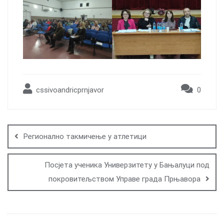
cssivoandricprnjavor
0
Post
navigation
Регионално такмичење у атлетици
Посјета ученика Универзитету у Бањалуци под
покровитељством Управе града Прњавора