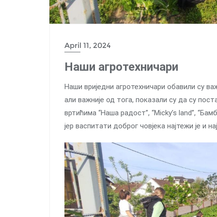
April 11, 2024
Наши агротехничари
Наши вриједни агротехничари обавили су важ
али важније од тога, показали су да су пос
вртићима “Наша радост”, “Micky’s land”, “Ба
јер васпитати доброг човјека најтежи је и н