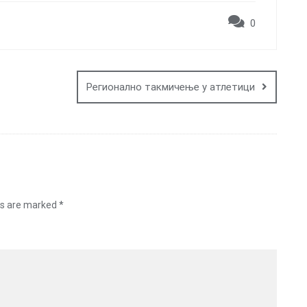
0
Регионално такмичење у атлетици
ds are marked
*