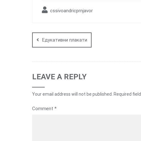
cssivoandricprnjavor
Post
navigation
Едукативни плакати
LEAVE A REPLY
Your email address will not be published.
Required fiel
Comment
*