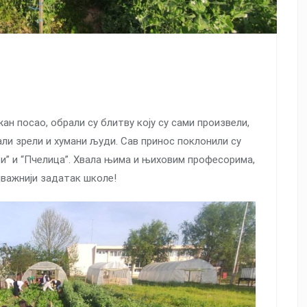
ан посао, обрали су блитву коју су сами произвели,
тали зрели и хумани људи. Сав принос поклонили су
мби” и “Пчелица”. Хвала њима и њиховим професорима,
ајважнији задатак школе!