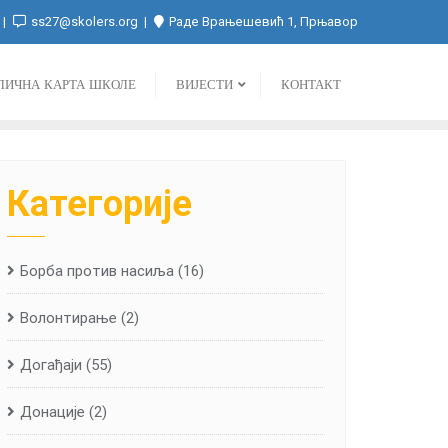
ss27@skolers.org
Раде Врањешевић 1, Прњавор
ЛИЧНА КАРТА ШКОЛЕ
ВИЈЕСТИ
КОНТАКТ
Категорије
Борба против насиља
(16)
Волонтирање
(2)
Догађаји
(55)
Донације
(2)