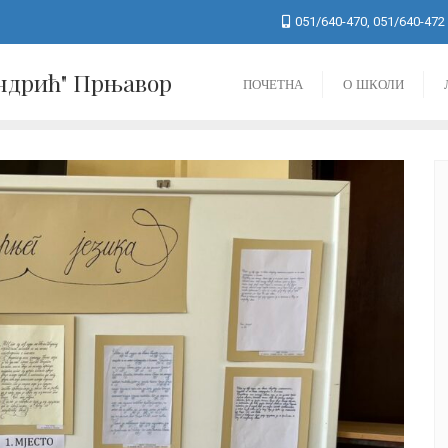
051/640-470, 051/640-472
Андрић" Прњавор
ПОЧЕТНА
О ШКОЛИ