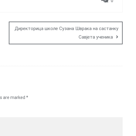
0
Директорица школе Сузана Шврака на састанку
Савјета ученика
ds are marked
*