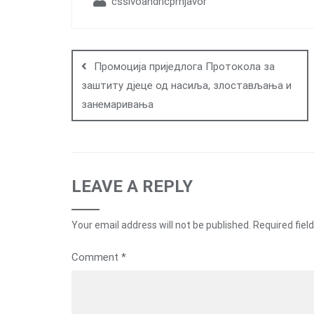
cssivoandricprnjavor
Post
navigation
Промоција приједлога Протокола за
заштиту дјеце од насиља, злостављања и
занемаривања
LEAVE A REPLY
Your email address will not be published.
Required fiel
Comment
*