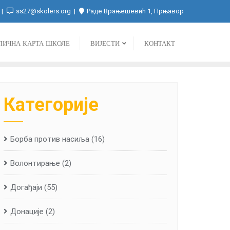
ss27@skolers.org
Раде Врањешевић 1, Прњавор
ЛИЧНА КАРТА ШКОЛЕ
ВИЈЕСТИ
КОНТАКТ
Категорије
Борба против насиља
(16)
Волонтирање
(2)
Догађаји
(55)
Донације
(2)