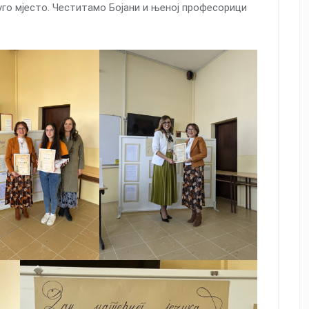
руго мјесто. Честитамо Бојани и њеној професорици