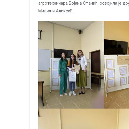
агротехничара Бојана Станић, освојила је д
Миљани Алексић.