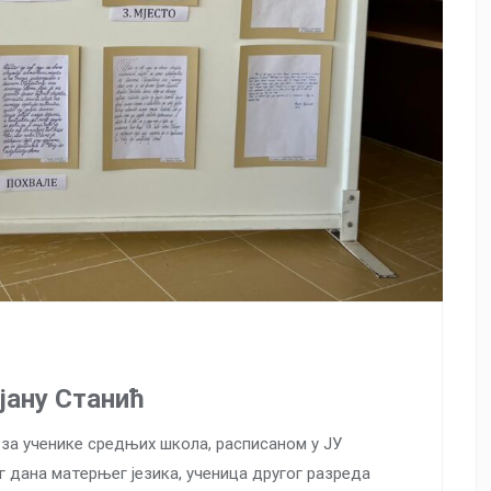
јану Станић
 за ученике средњих школа, расписаном у ЈУ
 дана матерњег језика, ученица другог разреда