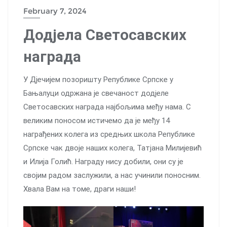
February 7, 2024
Додјела Светосавских
награда
У Дjечијем позоришту Републике Српске у
Бањалуци одржана је свечаност додjеле
Светосавских награда најбољима међу нама. С
великим поносом истичемо да је међу 14
награђених колега из средњих школа Републике
Српске чак двоје наших колега, Татјана Милијевић
и Илија Голић. Награду нису добили, они су је
својим радом заслужили, а нас учинили поносним.
Хвала Вам на томе, драги наши!