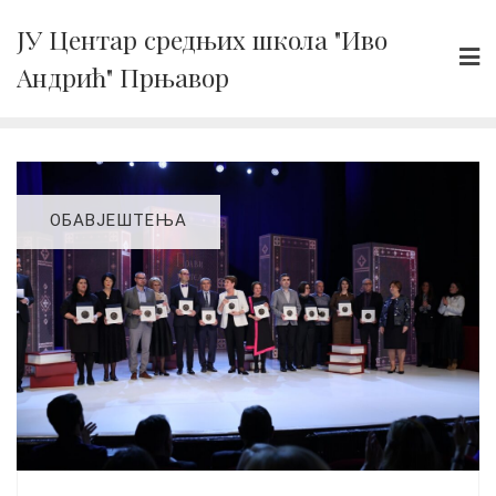
Skip
ЈУ Центар средњих школа "Иво
to
Андрић" Прњавор
content
ОБАВЈЕШТЕЊА