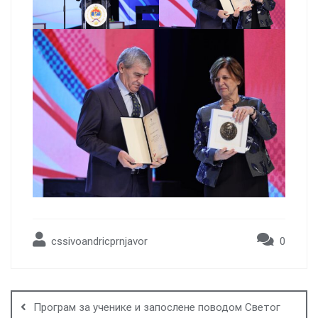
cssivoandricprnjavor
0
Post
navigation
Програм за ученике и запослене поводом Светог