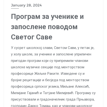
January 28, 2024
Програм за ученике и
запослене поводом
Светог Саве
У сусрет школској слави, Светом Сави, у петак је,
у холу школе, за ученике и запослене уприличен
пригодан програм који су припремили чланови
школске музичке секције под менторством
професорице Жељке Раките. Изведене су и
бројне рецитације и бесједа под менторством
професорица српског језика, Миљане Алексић,
Милијане Гајанић и Татјане Милијевић. Програму су
присуствовали и градоначелник града Прњавора,
господин Дарко Томаш, као и чланови школског