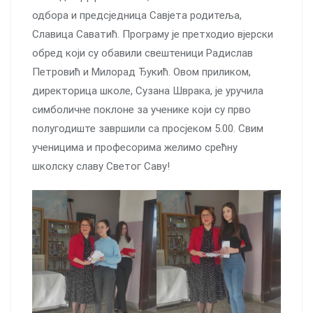
одбора и предсједница Савјета родитеља,
Славица Саватић. Програму је претходио вјерски
обред који су обавили свештеници Радислав
Петровић и Милорад Ђукић. Овом приликом,
директорица школе, Сузана Шврака, је уручила
симболичне поклоне за ученике који су прво
полугодиште завршили са просјеком 5.00. Свим
ученицима и професорима желимо срећну
школску славу Светог Саву!