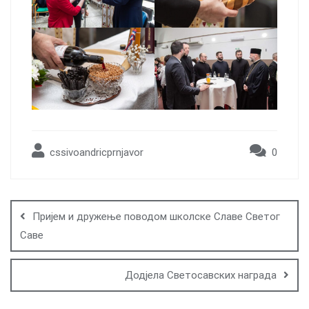
cssivoandricprnjavor
0
Post
navigation
Пријем и дружење поводом школске Славе Светог
Саве
Додјела Светосавских награда