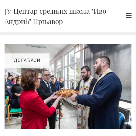
Skip
ЈУ Центар средњих школа "Иво
to
Андрић" Прњавор
content
ДОГАЂАЈИ