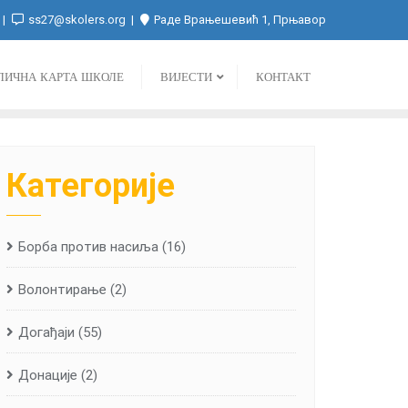
ss27@skolers.org
Раде Врањешевић 1, Прњавор
ЛИЧНА КАРТА ШКОЛЕ
ВИЈЕСТИ
КОНТАКТ
Категорије
Борба против насиља
(16)
Волонтирање
(2)
Догађаји
(55)
Донације
(2)