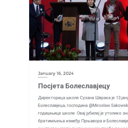
January 16, 2024
Посјета Болеславјецу
Директорица школе Сузана Шврака је 13.јануа
Болеславјеца, господина @Mirosław Sakowsk
годишњице школе. Овај јубилеј је утолико зн
братимљења између Прњавора и Болеславјеца