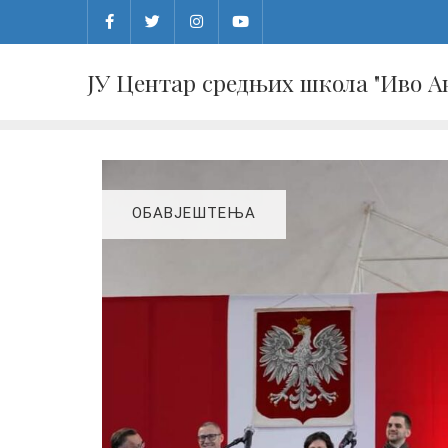
Skip
to
content
ЈУ Центар средњих школа "Иво 
ОБАВЈЕШТЕЊА