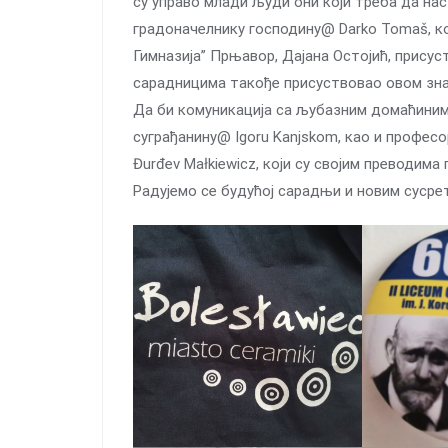
су управо млади људи они који треба да на
градоначелнику господину@ Darko Tomaš, ко
Гимназија” Прњавор, Дајана Остојић, присуств
сарадницима такође присуствовао овом знача
Да би комуникација са љубазним домаћини
суграђанину@ Igoru Kanjskom, као и профес
Đurđev Małkiewicz, који су својим преводима 
Радујемо се будућој сарадњи и новим сусрет