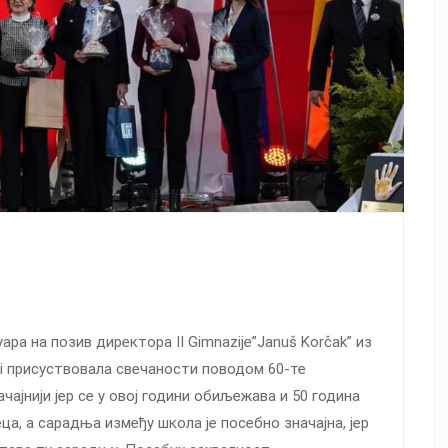
ра на позив директора II Gimnazije”Јanuš Korčak” из
i присуствовала свечаности поводом 60-те
ачајнији јер се у овој години обиљежава и 50 година
, а сарадња између школа је посебно значајна, јер