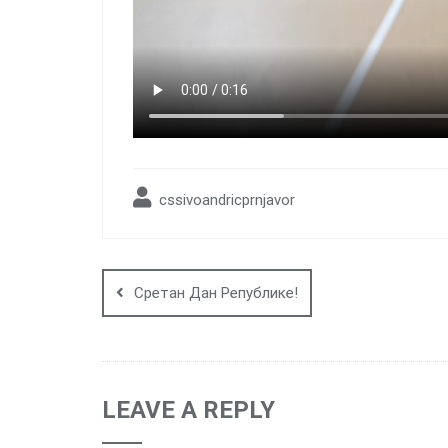
cssivoandricprnjavor
Post
navigation
Сретан Дан Републике!
LEAVE A REPLY