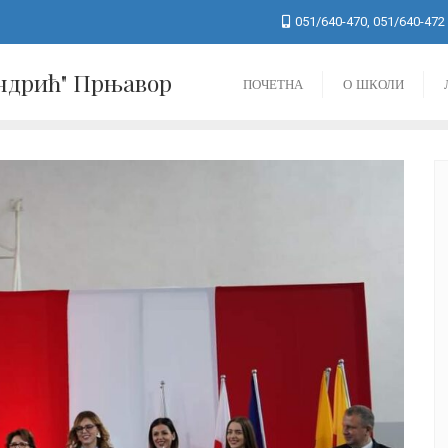
051/640-470, 051/640-472
Андрић" Прњавор
ПОЧЕТНА
О ШКОЛИ