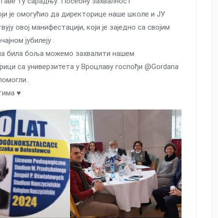
ставе ту сарадњу. Посебну захвалност
ји је омогућио да директорице наше школе и ЈУ
ују овој манифестацији, који је заједно са својим
јном јубилеју .
ма била боља можемо захвалити нашем
орици са универзитета у Вроцлаву госпођи @Gordana
помогли..
има ♥️