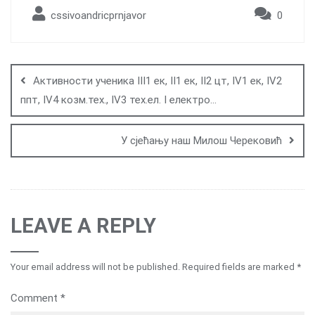
cssivoandricprnjavor
0
Post
navigation
Активности ученика III1 ек, II1 ек, II2 цт, IV1 ек, IV2
ппт, IV4 козм.тех., IV3 тех.ел. I електро…
У сјећању наш Милош Черековић
LEAVE A REPLY
Your email address will not be published.
Required fields are marked
*
Comment
*