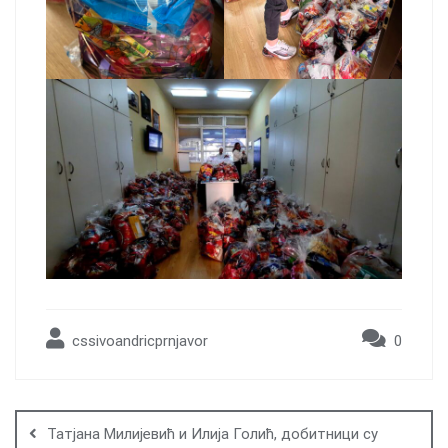
cssivoandricprnjavor
0
Post
navigation
Татјана Милијевић и Илија Голић, добитници су