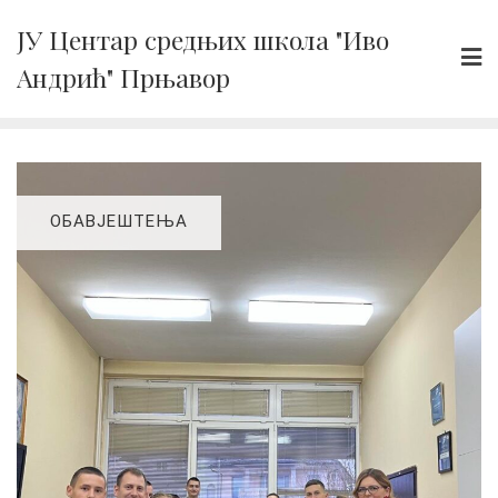
Skip
ЈУ Центар средњих школа "Иво
to
Андрић" Прњавор
content
ОБАВЈЕШТЕЊА