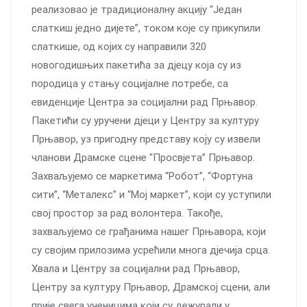
реализовао је традиционалну акцију “Један
слаткиш једно дијете”, током које су прикупили
слаткише, од којих су направили 320
новогодишњих пакетића за дјецу која су из
породица у стању социјалне потребе, са
евиденције Центра за социјални рад Прњавор.
Пакетићи су уручени дјеци у Центру за културу
Прњавор, уз пригодну представу коју су извели
чланови Драмске сцене “Просвјета” Прњавор.
Захваљујемо се маркетима “Робот”, “Фортуна
сити”, “Металекс” и “Мој маркет”, који су уступили
свој простор за рад волонтера. Такође,
захваљујемо се грађанима нашег Прњавора, који
су својим прилозима усрећили многа дјeчија срца.
Хвала и Центру за социјални рад Прњавор,
Центру за културу Прњавор, Драмској сцени, али
прије свега ученицима који су дежурали у