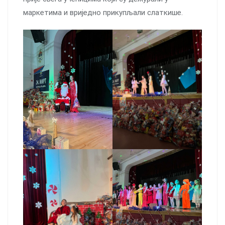
маркетима и вриједно прикупљали слаткише.