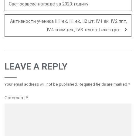
Светосавске награде за 2023. годину
Активности ученика III1 ек, II1 ек, II2 цт, IV1 ек, IV2 ппт,
IV4 козм.тех., IV3 тех.ел. I електро…
LEAVE A REPLY
Your email address will not be published.
Required fields are marked
*
Comment
*