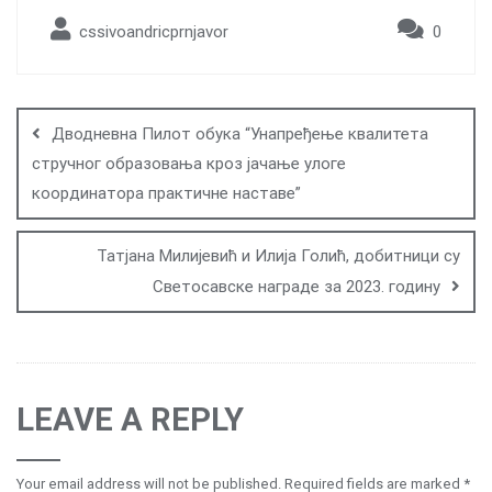
cssivoandricprnjavor
0
Post
navigation
Дводневна Пилот обука “Унапређење квалитета
стручног образовања кроз јачање улоге
координатора практичне наставе”
Татјана Милијевић и Илија Голић, добитници су
Светосавске награде за 2023. годину
LEAVE A REPLY
Your email address will not be published.
Required fields are marked
*