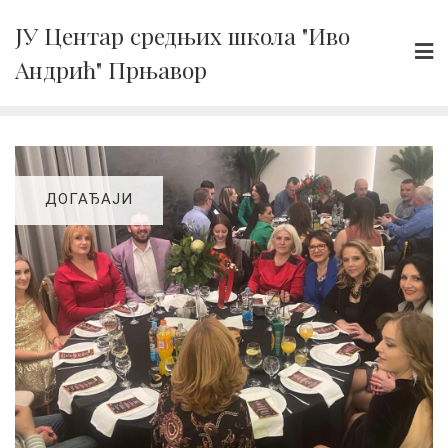
Skip
ЈУ Центар средњих школа "Иво
to
Андрић" Прњавор
content
ДОГАЂАЈИ