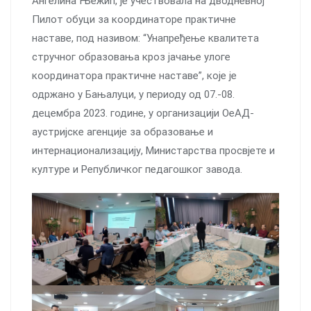
Ангелина Њежић, је учествовала на дводневној
Пилот обуци за координаторе практичне
наставе, под називом: “Унапређење квалитета
стручног образовања кроз јачање улоге
координатора практичне наставе”, које је
одржано у Бањалуци, у периоду од 07.-08.
децембра 2023. године, у организацији ОеАД-
аустријске агенције за образовање и
интернационализацију, Министарства просвјете и
културе и Републичког педагошког завода.