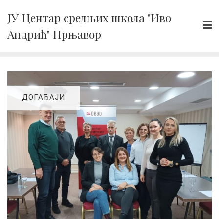
Skip
ЈУ Центар средњих школа "Иво
to
Андрић" Прњавор
content
ДОГАЂАЈИ