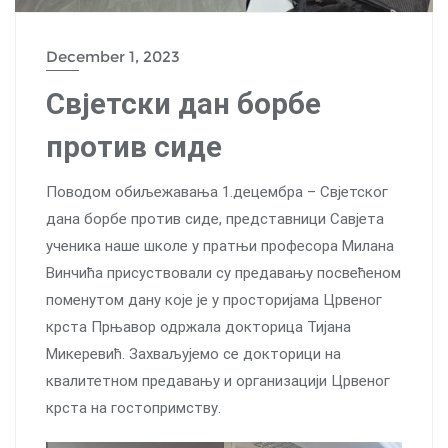
December 1, 2023
Свјетски дан борбе
против сиде
Поводом обиљежавања 1.децембра – Свјетског
дана борбе против сиде, представници Савјета
ученика наше школе у пратњи професора Милана
Винчића присуствовали су предавању посвећеном
поменутом дану које је у просторијама Црвеног
крста Прњавор одржала докторица Тијана
Микеревић. Захваљујемо се докторици на
квалитетном предавању и организацији Црвеног
крста на гостопримству.