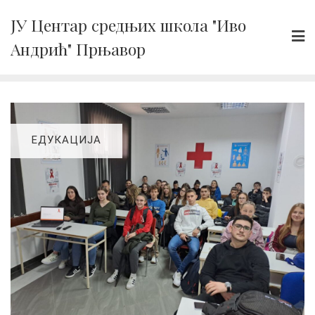
Skip
ЈУ Центар средњих школа "Иво
to
Андрић" Прњавор
content
ЕДУКАЦИЈА