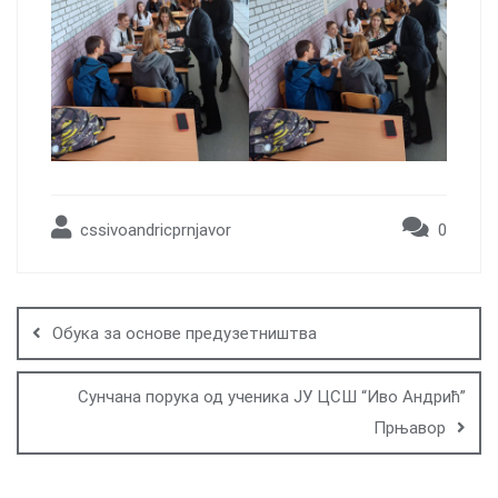
cssivoandricprnjavor
0
Post
navigation
Обука за основе предузетништва
Сунчана порука од ученика ЈУ ЦСШ “Иво Андрић”
Прњавор