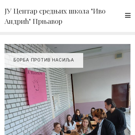
Skip
ЈУ Центар средњих школа "Иво
to
Андрић" Прњавор
content
БОРБА ПРОТИВ НАСИЉА