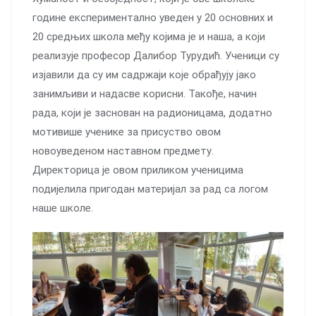
године експериментално уведен у 20 основних и
20 средњих школа међу којима је и наша, а који
реализује професор Далибор Турудић. Ученици су
изјавили да су им садржаји које обрађују јако
занимљиви и надасве корисни. Такође, начин
рада, који је заснован на радионицама, додатно
мотивише ученике за присуство овом
новоуведеном наставном предмету.
Директорица је овом приликом ученицима
подијелила пригодан материјал за рад са логом
наше школе.