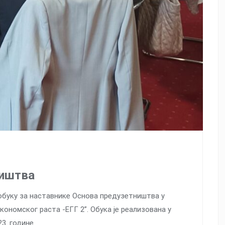
ништва
обуку за наставнике Основа предузетништва у
ономског раста -ЕГГ 2”. Обука је реализована у
3. године.