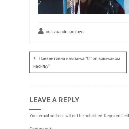
cssivoandricprnjavor
Post
navigation
Превентивна кампања “Стоп вршњаком
насиљу”
LEAVE A REPLY
Your email address will not be published.
Required fiel
Comment
*