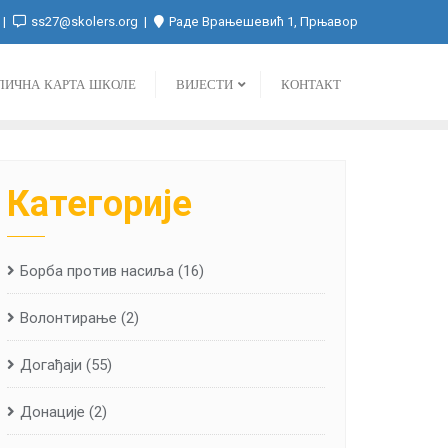
ss27@skolers.org
Раде Врањешевић 1, Прњавор
ЛИЧНА КАРТА ШКОЛЕ
ВИЈЕСТИ
КОНТАКТ
Категорије
Борба против насиља
(16)
Волонтирање
(2)
Догађаји
(55)
Донације
(2)