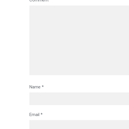
Name
*
Email
*