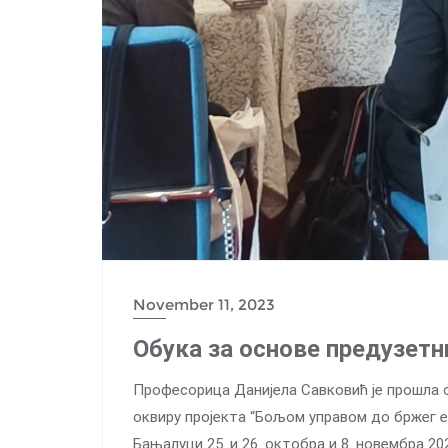
November 11, 2023
Обука за основе предузет
Професорица Данијела Савковић је прошла 
оквиру пројекта “Бољом управом до бржег ек
Бањалуци 25. и 26. октобра и 8. новембра 202