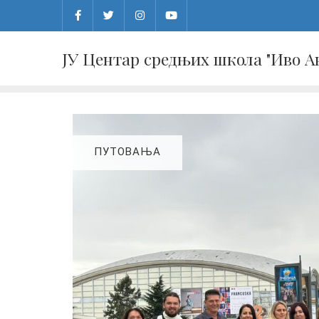
Skip
to
content
ЈУ Центар средњих школа "Иво 
ПУТОВАЊА