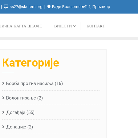
ss27@skolers.org
Раде Врањешевић 1, Прњавор
ЛИЧНА КАРТА ШКОЛЕ
ВИЈЕСТИ
КОНТАКТ
Категорије
Борба против насиља
(16)
Волонтирање
(2)
Догађаји
(55)
Донације
(2)