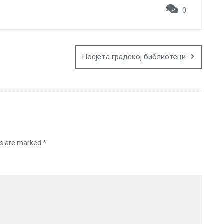
0
Посјета градској библиотеци
ds are marked
*