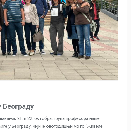
у Београду
авања, 21. и 22. октобра, група професора наше
њиге у Београду, чији је овогодишњи мото “Живеле