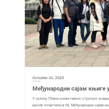
October 24, 2023
Међународни сајам књиге 
У склопу Плана колективног стручног усаврш
школе посјетила је 66. Међународни сајам к