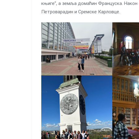
књиге”, а земља домаћин Француска. Након о
Петроварадин и Сремске Карловце.