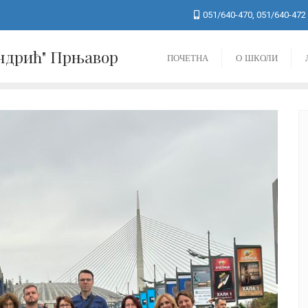
051/640-470, 051/640-472
Андрић" Прњавор
ПОЧЕТНА
О ШКОЛИ