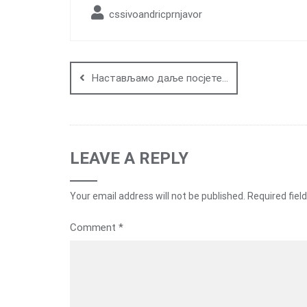
cssivoandricprnjavor
Post
navigation
Настављамо даље посјете…
LEAVE A REPLY
Your email address will not be published.
Required fiel
Comment
*