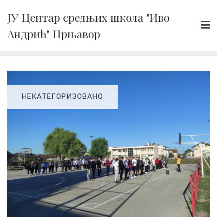
Skip
ЈУ Центар средњих школа "Иво
to
Андрић" Прњавор
content
НЕКАТЕГОРИЗОВАНО