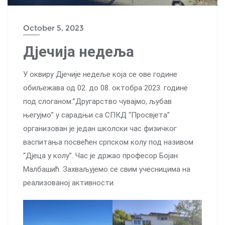
October 5, 2023
Дјечија недеља
У оквиру Дјечије недеље која се ове године
обиљежава од 02. до 08. октобра 2023. године
под слоганом:”Другарство чувајмо, љубав
његујмо” у сарадњи са СПКД “Просвјета”
организован је један школски час физичког
васпитања посвећен српском колу под називом
“Дјеца у колу”. Час је држао професор Бојан
Малбашић. Захваљујемо се свим учесницима на
реализованој активности.