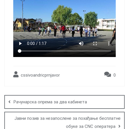
cssivoandricprnjavor
0
Post
navigation
Рачунарска опрема за два кабинета
Јавни позив за незапослене за похађање бесплатне
обуке за CNC оператера