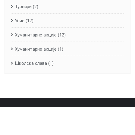
Турнири
(2)
Упис
(17)
Хуманитарне aкције
(12)
Хуманитарне акције
(1)
Школска слава
(1)
Почетна
О школи
Лична карта школе
Вијести
Контакт