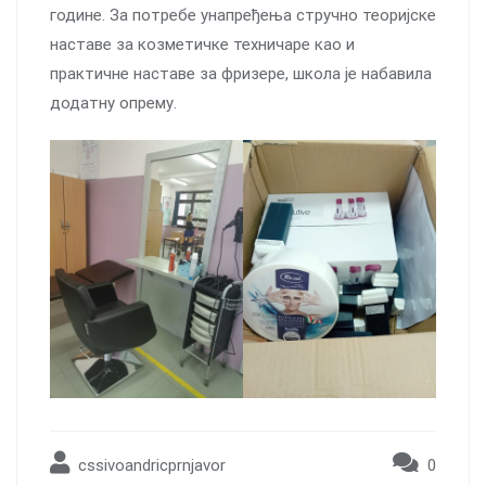
године. За потребе унапређења стручно теоријске
наставе за козметичке техничаре као и
практичне наставе за фризере, школа је набавила
додатну опрему.
cssivoandricprnjavor
0