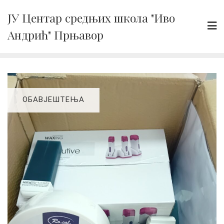
Skip
ЈУ Центар средњих школа "Иво
to
Андрић" Прњавор
content
ОБАВЈЕШТЕЊА