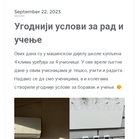
September 22, 2023
Угоднији услови за рад и
учење
Ових дана су у машинском дијелу школе купљена
4 клима уређаја за 4 учионице. У ове вреле љетне
дане у овим учионицама је тешко, учити и радити..
Надамо се да смо ученицима, а и колегама
створили угодније услове за боравак и учење.