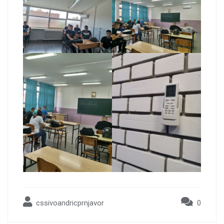
cssivoandricprnjavor
0