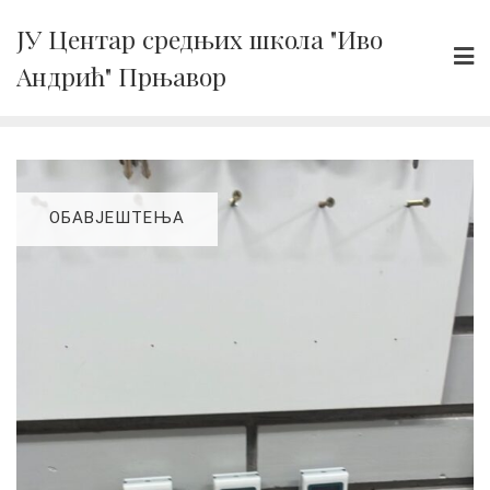
Skip
ЈУ Центар средњих школа "Иво
to
Андрић" Прњавор
content
ОБАВЈЕШТЕЊА