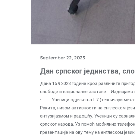
September 22, 2023
Дан српског јединства, сл
Дана 15.9.2023.године кроз различите приго
слободе и националне заставе. Издвајамо н
· Ученици одјељења I-7 (техничари мехат
Ракита, низом активности на енглеском јез
ентузијазмом и радошћу. Ученици су сазнал
српског народа. Уз помоћ мобилних телефона
презентације на ову тему на енглеском јези