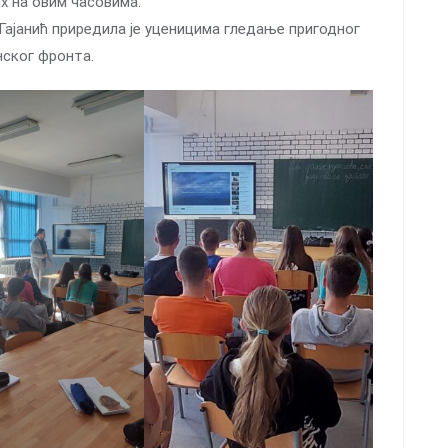
х на овим часовима.
јанић приредила је уценицима гледање пригодног
нског фронта.