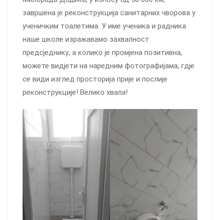
завршена је реконструкција санитарних чворова у
ученичким тоалетима. У име ученика и радника
наше школе изражавамо захвалност
предсједнику, а колико је промјена позитивна,
можете видјети на наредним фотографијама, гдје
се види изглед просторија прије и послије
реконструкције! Велико хвала!