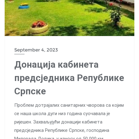
September 4, 2023
Донација кабинета
предсједника Републике
Српске
Проблем дотрајалих санитарних чворова са којим
се наша школа дуги низ година суочавала је
ријешен. Захваљујући донацији кабинета
предсједника Републике Српске, господина
Милорада Додика, у износу од 50 000 км,