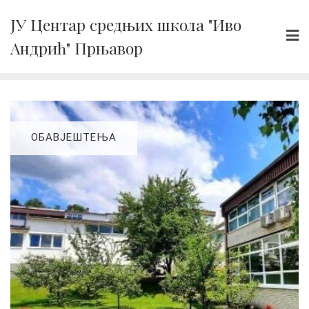
Skip
ЈУ Центар средњих школа "Иво
to
Андрић" Прњавор
content
ОБАВЈЕШТЕЊА