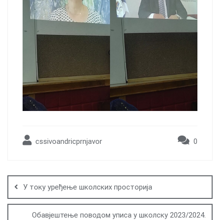
cssivoandricprnjavor
0
Post
navigation
У току уређење школских просторија
Обавјештење поводом уписа у школску 2023/2024.