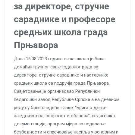
за директоре, стручне
сараднике и професоре
средњих школа града
Прњавора
Дана 16.08.2023 године наша школа је била
домаћин групног савјетодавног рада за
директоре, стручне сараднике и наставнике
средњих школа са подручја града Прњавора.
Савјетовање је организовао Републички
педагошки завод Републике Српске а на дневном
реду су биле следеће тачке: “Брига о дјеци-
заједничка одговорност и обавеза”, педагошка
документација, програм мјера за подизање
безбедности и спречавање насиља у основним и