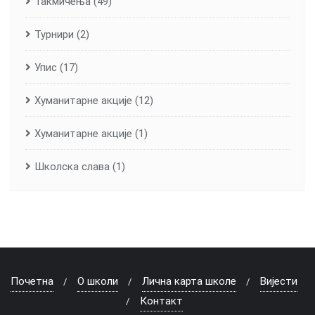
Такмичења
(49)
Турнири
(2)
Упис
(17)
Хуманитарне aкције
(12)
Хуманитарне акције
(1)
Школска слава
(1)
Почетна
О школи
Лична карта школе
Вијести
Контакт