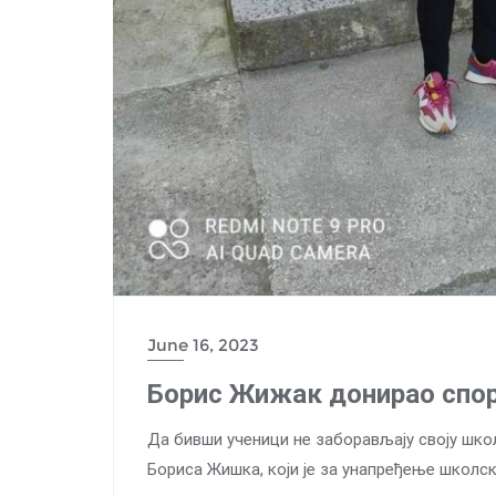
June 16, 2023
Борис Жижак донирао спор
Да бивши ученици не заборављају своју шко
Бориса Жишка, који је за унапређење школс