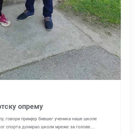
тску опрему
лу, говори примјер бившег ученика наше школе
ког спорта донирао школи мреже за голове…..