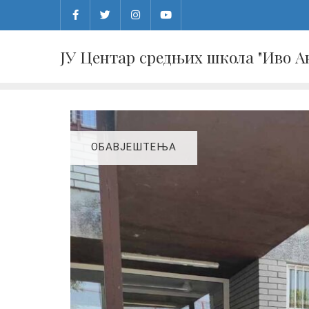
Skip
to
content
ЈУ Центар средњих школа "Иво 
ОБАВЈЕШТЕЊА