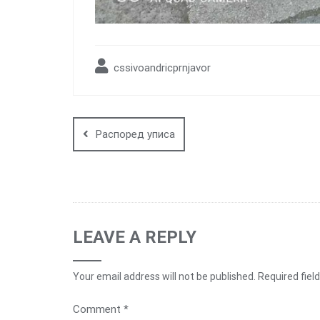
cssivoandricprnjavor
Post
navigation
Распоред уписа
LEAVE A REPLY
Your email address will not be published.
Required fiel
Comment
*