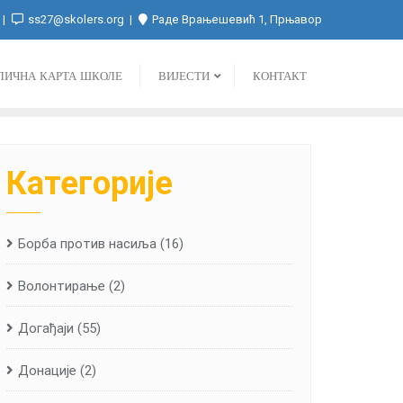
ss27@skolers.org
Раде Врањешевић 1, Прњавор
ЛИЧНА КАРТА ШКОЛЕ
ВИЈЕСТИ
КОНТАКТ
Категорије
Борба против насиља
(16)
Волонтирање
(2)
Догађаји
(55)
Донације
(2)