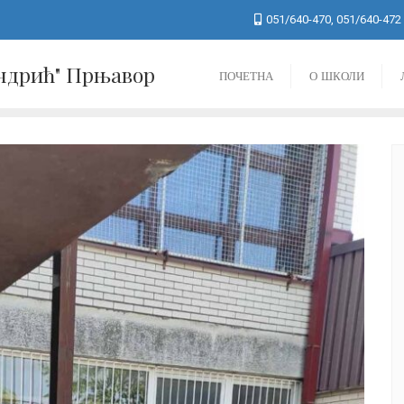
051/640-470, 051/640-472
Андрић" Прњавор
ПОЧЕТНА
О ШКОЛИ