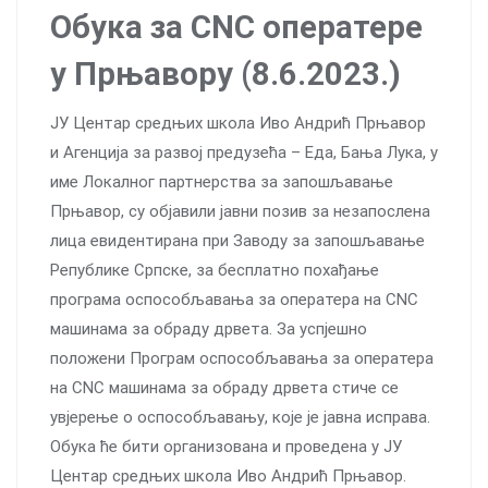
Oбука за CNC оператере
у Прњавору (8.6.2023.)
ЈУ Центар средњих школа Иво Андрић Прњавор
и Агенција за развој предузећа – Еда, Бања Лука, у
име Локалног партнерства за запошљавање
Прњавор, су објавили јавни позив за незапослена
лица евидентирана при Заводу за запошљавање
Републике Српске, за бесплатно похађање
програма оспособљавања за оператера на CNC
машинама за обраду дрвета. За успјешно
положени Програм оспособљавања за оператера
на CNC машинама за обраду дрвета стиче се
увјерење о оспособљавању, које је јавна исправа.
Обука ће бити организована и проведена у ЈУ
Центар средњих школа Иво Андрић Прњавор.