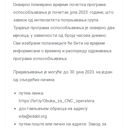
Оквирно планирано вријеме почетка програма
оспособљавања је почетак јула 2023. године, што
зависи од интензитета попуњавања група.
Трајање програма оспособљавања је оквирно два
мјесеца, у зависности од броја часова дневно.
Сви изабрани полазници/е ће бити на вријеме
информисани о времену и распореду одржавања
програма оспособљавања.
Пријављивање је могуће до 30. јуна 2023. на један
од сљедећих начина:
путем линка:
https://bit.ly/Obuka_za_CNC_operatera
достављањем обрасца на адресу:
eda@edabl.org
путем поште или лично на адресе: Завод за