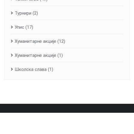
Турнири
(2)
Упис
(17)
Хуманитарне aкције
(12)
Хуманитарне акције
(1)
Школска слава
(1)
Почетна
О школи
Лична карта школе
Вијести
Контакт