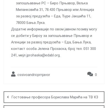
запошљавање РС – Биро Прњавор, Вељка
Миланковића 31, 78.430 Прњавор или Агенција
за развој предузећа – Еда, Ђуре Јакшића 11,
78000 Бања Лука.
Додатне информације по овом јавном позиву могу
се добити у Бироу за запошљавање Прњавор и
Агенцији за развој предузећа – Еда, Бања Лука,
контакт особа Јелена Прохаска, број тел. 051 300
241, мејл jprohaska@edabl.org.
cssivoandricprnjavor
0
Post
navigation
Гостовање професора Борислава Марића на ТВ К3