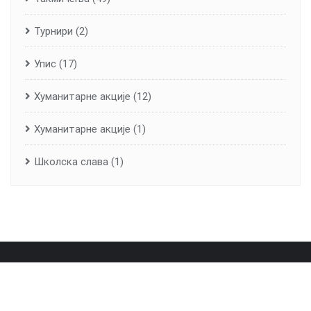
Турнири
(2)
Упис
(17)
Хуманитарне aкције
(12)
Хуманитарне акције
(1)
Школска слава
(1)
Почетна
О школи
Лична карта школе
Вијести
Контакт