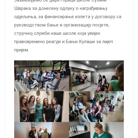
Захваљујемо се диреторици школе Сузани
Шврака за донесену одлуку о награђивању
одјељења, за финансирање излета у договору са
руководством бање и организацију посјете,
стручној служби наше школе која увијек
правовремено реагује и Бањи Кулаши за лијеп
пријем.