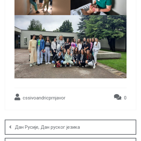
cssivoandricprnjavor
0
Post
navigation
Дан Русије, Дан руског језика