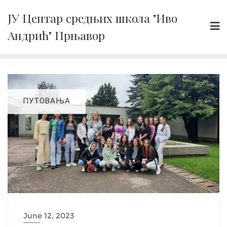
Skip
ЈУ Центар средњих школа "Иво
to
Андрић" Прњавор
content
ПУТОВАЊА
June 12, 2023