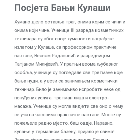
Посјета Бањи Кулаши
Хумано дјело оставља траг, онима којим се чини и
онима који чине. Ученице III разреда козметичких
техничара су због своје хуманости награђене
излетом у Кулаше, са професорком практичне
наставе, Весном Радановић и разредницом
Татјаном Милијевић. У пратњи веома љубазног
особља, ученице су погледале све третмане које
бања нуди, а у вези са занимањем козметички
техничар. Било је занимљиво испробати неке од
понуђених услуга: третман лица и електро-
масажа. Ученице су могле видјети све оно о чему
се учи на часовима практичне наставе. Многе су
пожељеле радно мјесто, баш овдје. Наравно,
купање у термалном базену, пријало је свима!