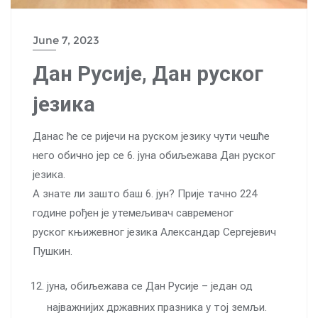
June 7, 2023
Дан Русије, Дан руског
језика
Данас ће се риjечи на руском језику чути чешће
него обично јер се 6. јуна обиљежава Дан руског
језика.
А знате ли зашто баш 6. јун? Приjе тачно 224
годинe рођен је утемељивач савременог
руског књижевног језика Александар Сергејевич
Пушкин.
јуна, обиљежава се Дан Русије – један од
најважнијих државних празника у тој земљи.