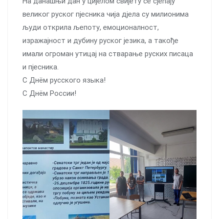
На данашњи дан у цијелом свијету се сјећају
великог руског пјесника чија дјела су милионима
људи открила љепоту, емоционалност,
изражајност и дубину руског језика, а такође
имали огроман утицај на стварање руских писаца
и пјесника.
С Днём русского языка!
С Днём России!