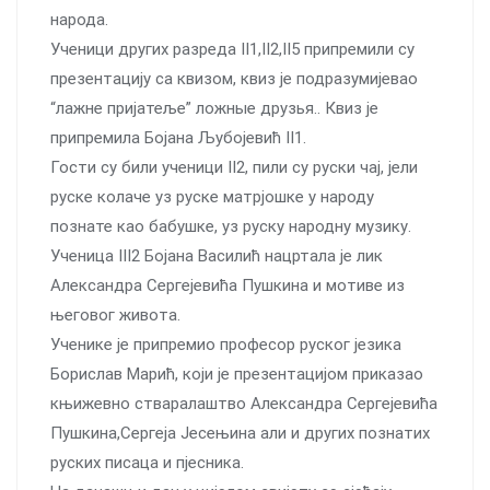
народа.
Ученици других разреда II1,II2,II5 припремили су
презентацију са квизом, квиз је подразумијевао
“лажне пријатеље” ложные друзья.. Квиз је
припремила Бојана Љубојевић II1.
Гости су били ученици II2, пили су руски чај, јели
руске колаче уз руске матрjoшке у народу
познате као бабушке, уз руску народну музику.
Ученица III2 Бојана Василић нацртала је лик
Александра Сергејевића Пушкина и мотиве из
његовог живота.
Ученике је припремио професор руског језика
Борислав Марић, који је презентацијом приказао
књижевно стваралаштво Александра Сергејевића
Пушкина,Сергеја Јесењина али и других познатих
руских писаца и пјесника.