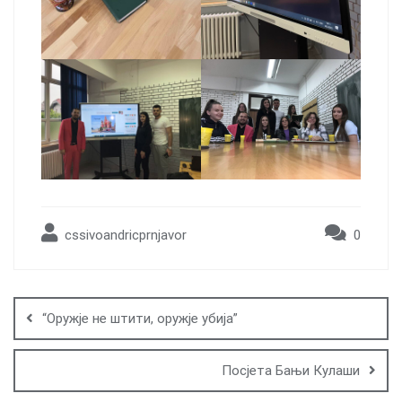
cssivoandricprnjavor
0
Post
navigation
“Оружје не штити, оружје убија”
Посјета Бањи Кулаши