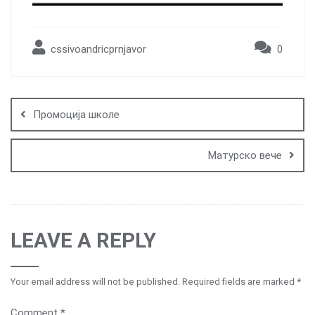
cssivoandricprnjavor
0
Post
navigation
Промоција школе
Матурско вече
LEAVE A REPLY
Your email address will not be published.
Required fields are marked
*
Comment
*