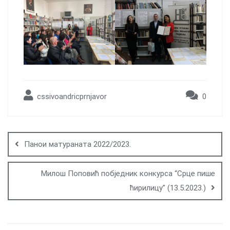
cssivoandricprnjavor
0
Post
navigation
Панои матураната 2022/2023.
Милош Поповић побједник конкурса “Срце пише
ћирилицу” (13.5.2023.)