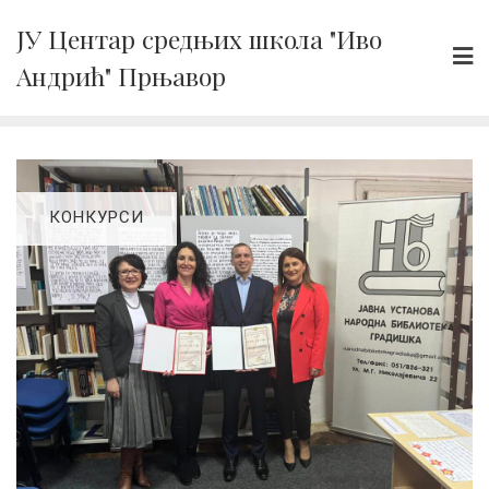
Skip
ЈУ Центар средњих школа "Иво
to
Андрић" Прњавор
content
КОНКУРСИ