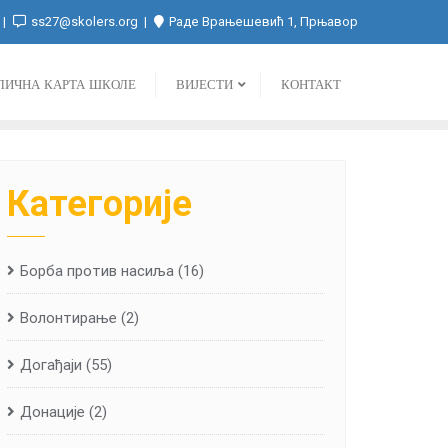
ss27@skolers.org
Раде Врањешевић 1, Прњавор
ЛИЧНА КАРТА ШКОЛЕ
ВИЈЕСТИ
КОНТАКТ
Категорије
Борба против насиља
(16)
Волонтирање
(2)
Догађаји
(55)
Донације
(2)