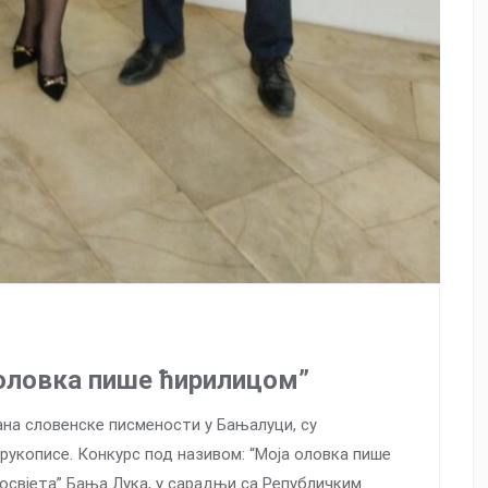
 оловка пише ћирилицом”
на словенске писмености у Бањалуци, су
рукописе. Конкурс под називом: “Моја оловка пише
освјета” Бања Лука, у сарадњи са Републичким