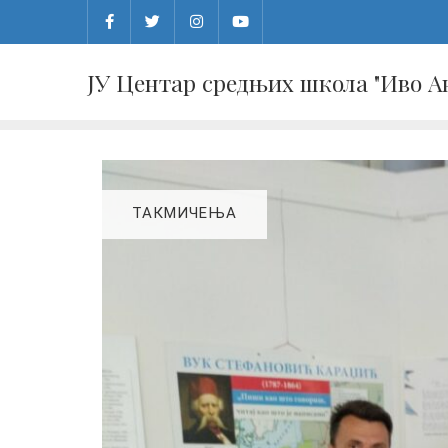
Skip
to
content
ЈУ Центар средњих школа "Иво 
ТАКМИЧЕЊА