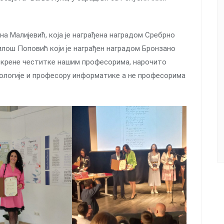
а Малијевић, која је награђена наградом Сребрно
Милош Поповић који је награђен наградом Бронзано
 Искрене честитке нашим професорима, нарочито
иологије и професору информатике а не професорима