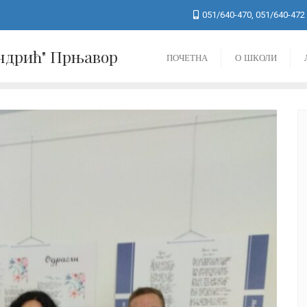
051/640-470, 051/640-472
Андрић" Прњавор
ПОЧЕТНА
О ШКОЛИ