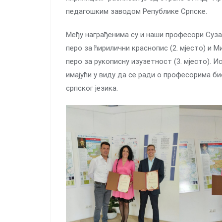
педагошким заводом Републике Српске.
Међу награђенима су и наши професори Сузан
перo за ћирилични краснопис (2. мјесто) и 
перо за рукописну изузетност (3. мјесто).
имајући у виду да се ради о професорима б
српског језика.