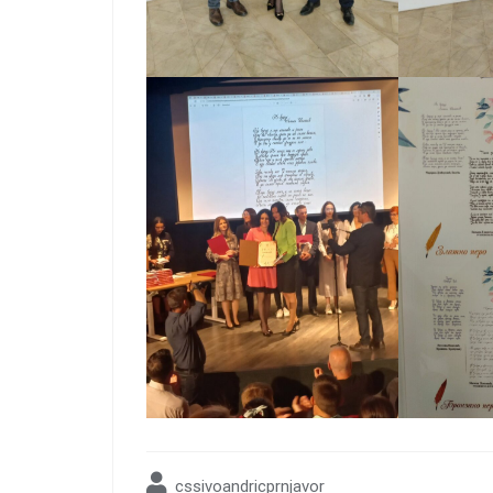
cssivoandricprnjavor