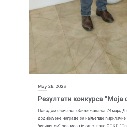
May 26, 2023
Резултати конкурса “Моја
Поводом свечаног обиљежавања 24.маја, Да
додијељене награде за најљепше ћириличне 
ћирилицом” расписан је од стране СПКД “Пр