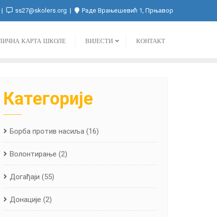
ss27@skolers.org
Раде Врањешевић 1, Прњавор
ЛИЧНА КАРТА ШКОЛЕ
ВИЈЕСТИ
КОНТАКТ
Категорије
Борба против насиља
(16)
Волонтирање
(2)
Догађаји
(55)
Донације
(2)