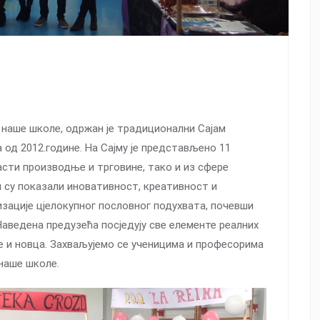
ли наше школе, одржан је традиционални Сајам
а од 2012.године. На Сајму је представљено 11
асти производње и трговине, тако и из сфере
и су показали иновативност, креативност и
изације цјелокупног пословног подухвата, почевши
Наведена предузећа посједују све елементе реалних
е и новца. Захваљујемо се ученицима и професорима
наше школе.