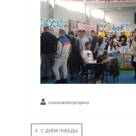
cssivoandricprnjavor
Post
navigation
С ДНЁМ ПОБЕДЫ