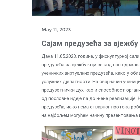
May 11, 2023
Сајам предузећа за вјежбу
Дана 11.05.2023. године, у фискултурној са
предузећа за вјежбу који се код нас одржав
ученичких виртуелних предузећа, како у обл
услужних дјелатности. На овај начин учениц
предузетнички дух, као и способност орган
од пословне идеје па до њене реализације. 
предузећа, иако нема стварног протока роб
на најбољем могућем начину презентовања 