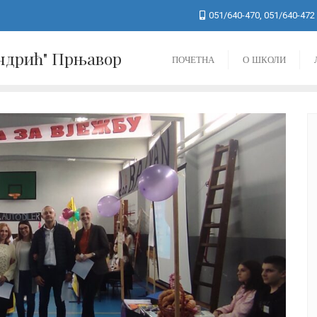
051/640-470, 051/640-472
Андрић" Прњавор
ПОЧЕТНА
О ШКОЛИ