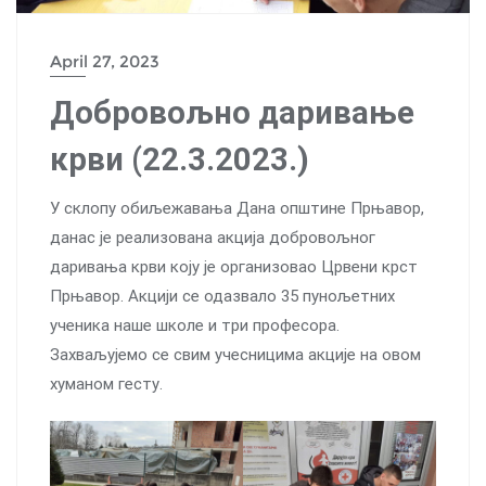
April 27, 2023
Добровољно даривање
крви (22.3.2023.)
У склопу обиљежавања Дана општине Прњавор,
данас је реализована акција добровољног
даривања крви коју је организовао Црвени крст
Прњавор. Акцији се одазвало 35 пунољетних
ученика наше школе и три професора.
Захваљујемо се свим учесницима акције на овом
хуманом гесту.