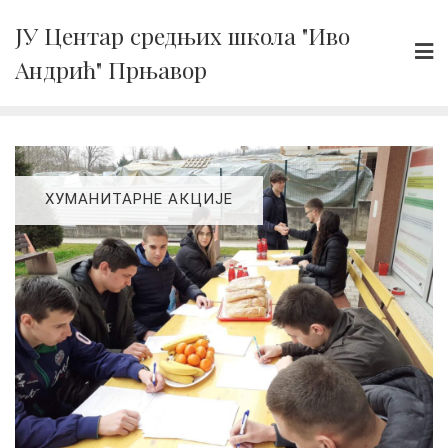
Skip
ЈУ Центар средњих школа "Иво
to
Андрић" Прњавор
content
ХУМАНИТАРНЕ AКЦИЈЕ