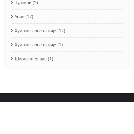
Турнири
(2)
Упис
(17)
Хуманитарне aкције
(12)
Хуманитарне акције
(1)
Школска слава
(1)
Почетна
О школи
Лична карта школе
Вијести
Контакт