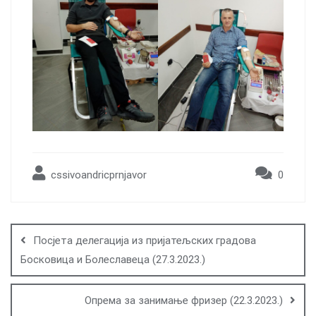
cssivoandricprnjavor
0
Post
navigation
Посјета делегација из пријатељских градова
Босковица и Болеславеца (27.3.2023.)
Опрема за занимање фризер (22.3.2023.)