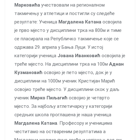
Марковића
учествовали на регионалном
такмичењу у атлетици и постигли су следеће
резултате: Ученица
Магдалена Катана
освојила
је прво мјесто у дисциплини трка на 800м и тиме
се пласирала на Републичко такмичење које се
одржава 29. априла у Бања Луци. У истој
категорији ученица
Јована Иванковић
освојила је
треће мјесто. На дисциплини трка на 100м
Аднан
Кузмановић
освојио је пето мјесто, док је у
дисциплини на 1000м ученик Кристијан Марић
освојио треће мјесто. У дисциплини скок у даљ
ученик
Мирко Пиљагић
освојио је четврто
мјесто. За најбољу атлетичарку у категорији
средњих школа проглашена је наша ученица
Магдалена Катана
. Професору и ученицима
честитамо на оствареним резултатима а
Магдалени желимо пуно среће и успјеха у даљем