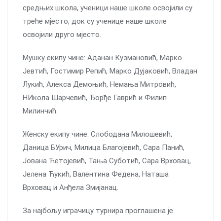
средњих школа, ученици наше школе освојили су
треће мјесто, док су ученице наше школе
освојили друго мјесто.
Мушку екипу чине: Аданан Кузмановић, Марко
Јевтић, Гостимир Репић, Марко Дујаковић, Владан
Лукић, Алекса Демоњић, Немања Митровић,
НИкола Шарчевић, Ђорђе Гаврић и Филип
Милинчић.
Женску екипу чине: Слободана Милошевић,
Даница БУрич, Милица Благојевић, Сара Панић,
Јована Ћетојевић, Тања Суботић, Сара Врховац,
Јелена Ћукић, Валентина Федена, Наташа
Врховац и Анђела Змијанац.
За најбољу
играчицу турнира проглашена је