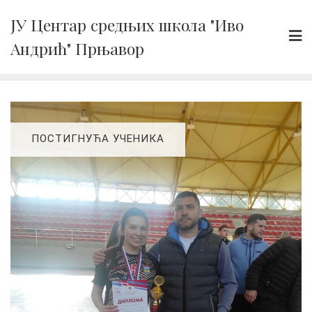
Skip
ЈУ Центар средњих школа "Иво
to
Андрић" Прњавор
content
ПОСТИГНУЋА УЧЕНИКА