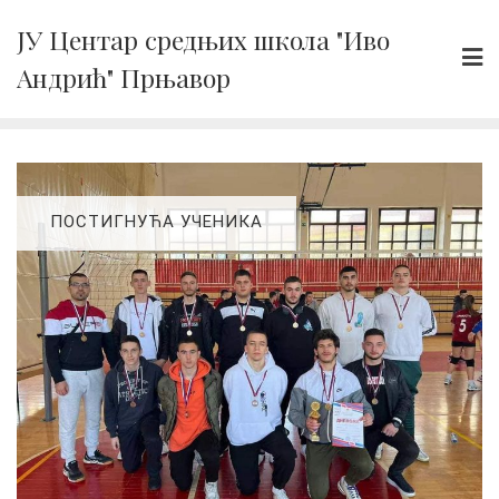
Skip
ЈУ Центар средњих школа "Иво
to
Андрић" Прњавор
content
ПОСТИГНУЋА УЧЕНИКА