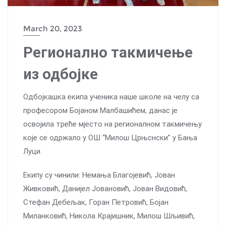
March 20, 2023
Регионално такмичење
из одбојке
Одбојкашка екипа ученика наше школе на челу са
професором Бојаном Малбашићем, данас је
освојила треће мјесто на регионалном такмичењу
које се одржало у ОШ “Милош Црњснски” у Бања
Луци.
Екипу су чинили: Немања Благојевић, Јован
Живковић, Данијел Јовановић, Јован Видовић,
Стефан Дебељак, Горан Петровић, Бојан
Миланковић, Никола Крајишник, Милош Шљивић,