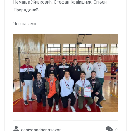
Немања Живковић, Стефан Крајишник, Огњен
Прерадовић.
Честитамо!
cssivoandricprnjavor
0